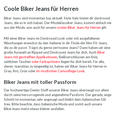
Coole Biker Jeans für Herren
Biker Jeans sind momentan top aktuell. Style Italy bietet dir destroyed
Jeans, die es in sich haben. Der Modeklassiker Jeans, kommt einfach nie
aus der Mode, was auch für unsere
coolen Biker Jeans für Herren
gilt.
Mit einer Biker Jeans im Destroyed Look oder mit ausgefallenen
Waschungen erweckst du den Italiener in dir. Finde die Slim-Fit-Jeans,
die zu dir passt: Trägst du gerne zerrissene Jeans? Dann haben wir eine
gro
ß
e Auswahl an Ripped und Destroyed Jeans für dich. Auch
Biker
Jeans mit gestreiften Applikationen
, Reißverschlüssen am Knie,
seitlichen Taschen
oder Farbspritzern
liegen für dich bereit. Für alle,
denen Jeansblau zu langweilig ist, haben wir Biker Jeans für Herren in
Grau, Rot, Grün oder
im modischen Camouflage-Look
.
Biker Jeans mit toller Passform
Der hochwertige Denim-Stoff unserer Biker Jeans überzeugt vor allem
durch seine hervorragende und angenehme Passform. Der gerade, enge
Schnitt ist momentan sehr angesagt und bleibt dem italienischen Stil
treu. Bitte beachte, dass italienische Mode und somit auch unsere
BikerJeans meist etwas kleiner ausfallen.