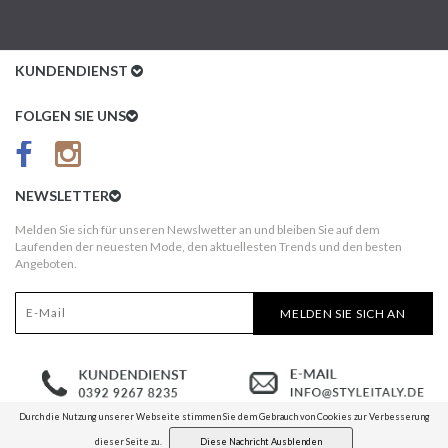
KUNDENDIENST
Kundenservice
FOLGEN SIE UNS
AGB
Datenschutz
NEWSLETTER
Impressum
Melden Sie sich für unseren Newslwetter an und bleiben Sie auf dem
Laufenden der neuesten Mode, den aktuellesten Trends und den besten
Kundeninformationen
Angeboten.
Versandkosten
MELDEN SIE SICH AN
Widerruf
Erst nach Erhalt bezahlen!
Durch die Nutzung unserer Webseite stimmen Sie dem Gebrauch von Cookies zur Verbesserung
dieser Seite zu.
Diese Nachricht Ausblenden