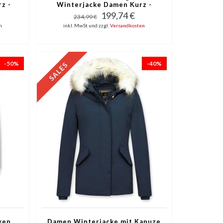
z -
Winterjacke Damen Kurz -
Schwarz
199,74 €
234,99 €
n
inkl. MwSt und zzgl.
Versandkosten
-50%
-40%
ken
Damen Winterjacke mit Kapuze