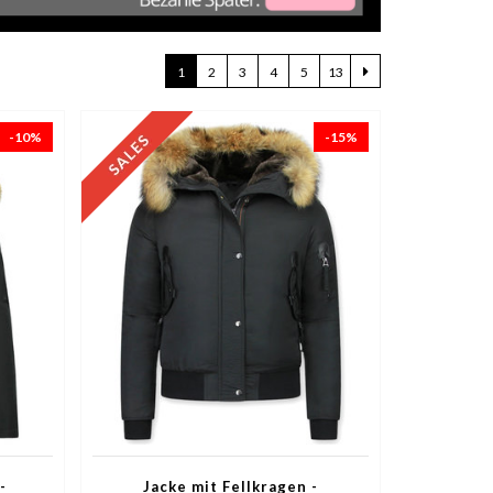
1
2
3
4
5
13
-10%
-15%
-
Jacke mit Fellkragen -