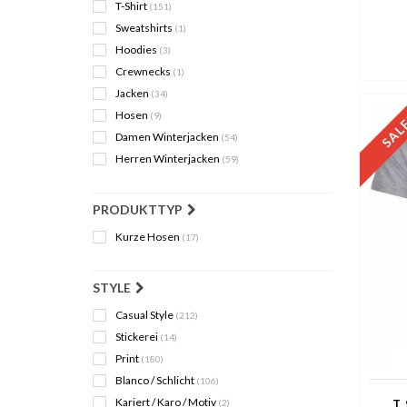
T-Shirt
(151)
Sweatshirts
(1)
Hoodies
(3)
Crewnecks
(1)
Jacken
(34)
Hosen
(9)
Damen Winterjacken
(54)
Herren Winterjacken
(59)
PRODUKTTYP
Kurze Hosen
(17)
STYLE
Casual Style
(212)
Stickerei
(14)
Print
(180)
Blanco / Schlicht
(106)
Kariert / Karo / Motiv
T 
(2)