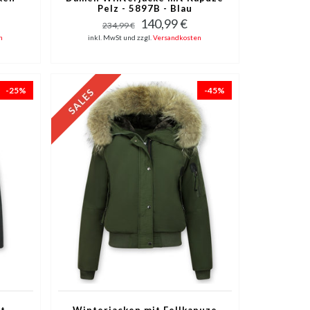
Pelz - 5897B - Blau
140,99 €
234,99 €
n
inkl. MwSt und zzgl.
Versandkosten
-25%
-45%
t
Winterjacken mit Fellkapuze