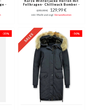
-
Kurze Winterjacke Herren mit
ge -
Fellkragen- Chilliwack Bomber -
Schwarz
129,99 €
199,99 €
n
inkl. MwSt und zzgl.
Versandkosten
-35%
-50%