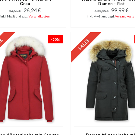
Grau
Damen - Rot
26,24 €
99,99 €
34,99 €
199,99 €
inkl. MwSt und zzgl.
Versandkosten
inkl. MwSt und zzgl.
Versandkoste
-50%
en Winterjacke mit Kapuze
Damen Winterjacke mi