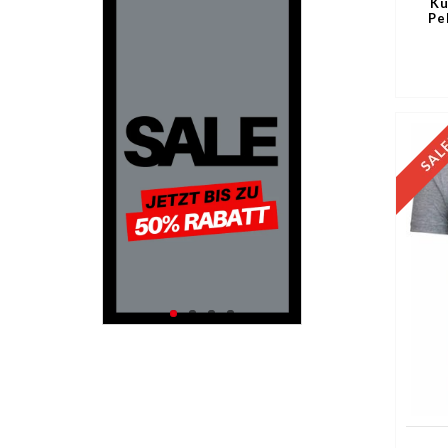
Ku
Pe