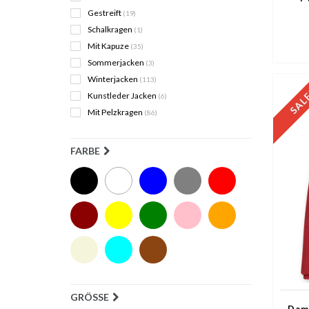
Gestreift
(19)
Schalkragen
(1)
Mit Kapuze
(35)
Sommerjacken
(3)
Winterjacken
(113)
Kunstleder Jacken
(6)
Mit Pelzkragen
(86)
FARBE
GRÖSSE
Dam