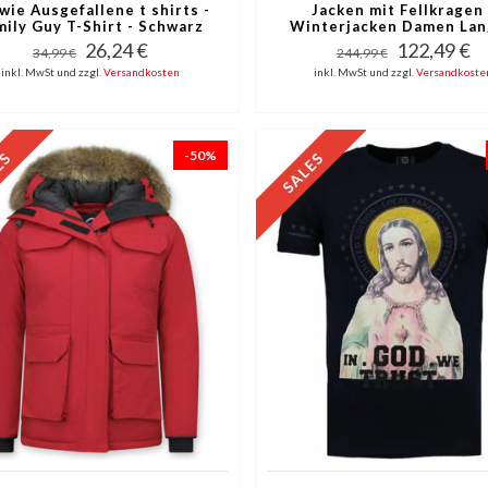
wie Ausgefallene t shirts -
Jacken mit Fellkragen 
mily Guy T-Shirt - Schwarz
Winterjacken Damen Lan
Rot
26,24 €
122,49 €
34,99 €
244,99 €
inkl. MwSt und zzgl.
Versandkosten
inkl. MwSt und zzgl.
Versandkoste
-50%