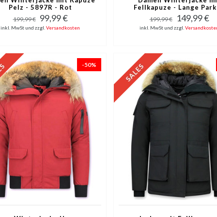
Pelz - 5897R - Rot
Fellkapuze - Lange Park
Schwarz
99,99 €
149,99 €
199,99 €
199,99 €
inkl. MwSt und zzgl.
Versandkosten
inkl. MwSt und zzgl.
Versandkoste
-50%