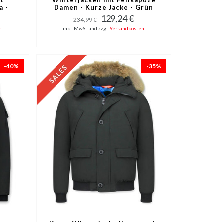
a -
Damen - Kurze Jacke - Grün
129,24 €
234,99 €
n
inkl. MwSt und zzgl.
Versandkosten
-40%
-35%