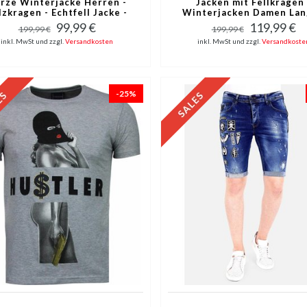
rze Winterjacke Herren -
Jacken mit Fellkragen 
lzkragen - Echtfell Jacke -
Winterjacken Damen Lan
Canada - Rot
Schwarz
99,99 €
119,99 €
199,99 €
199,99 €
inkl. MwSt und zzgl.
Versandkosten
inkl. MwSt und zzgl.
Versandkoste
-25%