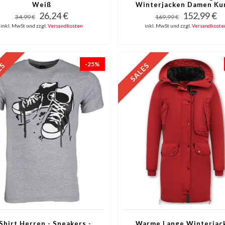
Weiß
Winterjacken Damen Kur
Schwarz
26,24 €
152,99 €
34,99 €
169,99 €
inkl. MwSt und zzgl.
Versandkosten
inkl. MwSt und zzgl.
Versandkoste
-25%
Shirt Herren - Sneakers -
Warme Lange Winterjac