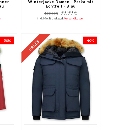
nner
Winterjacke Damen - Parka mit
au
Echtfell - Blau
99,99 €
199,99 €
n
inkl. MwSt und zzgl.
Versandkosten
-50%
-40%