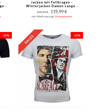
-
Jacken mit Fellkragen -
ge -
Winterjacken Damen Lange -
Blau
119,99 €
199,99 €
n
inkl. MwSt und zzgl.
Versandkosten
-25%
-25%