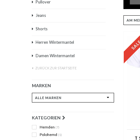
Pullover
Jeans
Shorts
Herren Wintermantel
Damen Wintermantel
ZURÜCK ZUR STARTSEITE
MARKEN
KATEGORIEN
Hemden
(7)
Polohemd
(1)
T 