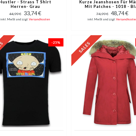
Hustler - Strass T Shirt
Kurze Jeanshosen Für Mä
Herren- Grau
Mit Patches - 1018 - Bl
33,74 €
48,74 €
44,99 €
74,99 €
inkl. MwSt und zzgl.
Versandkosten
inkl. MwSt und zzgl.
Versandkoste
-25%