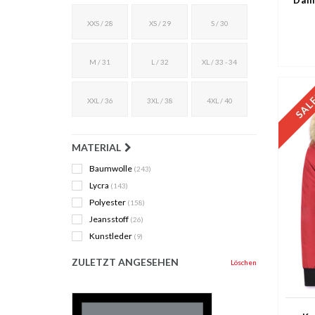
XXS / 28
XS / 29
S / 30
M / 31
L / 32
XL / 33 - 34
XXL / 36
3XL / 38
4XL / 40
MATERIAL
Baumwolle
(243)
Lycra
(143)
Polyester
(158)
Jeansstoff
(26)
Kunstleder
(9)
ZULETZT ANGESEHEN
Löschen