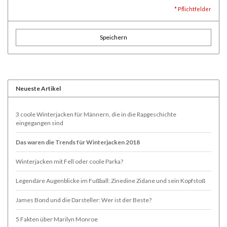
* Pflichtfelder
Speichern
Neueste Artikel
3 coole Winterjacken für Männern, die in die Rapgeschichte
eingegangen sind
Das waren die Trends für Winterjacken 2018
Winterjacken mit Fell oder coole Parka?
Legendäre Augenblicke im Fußball: Zinedine Zidane und sein Kopfstoß
James Bond und die Darsteller: Wer ist der Beste?
5 Fakten über Marilyn Monroe