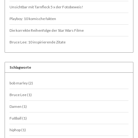
Unsichtbar mit Tarnfleck 5 x der Fotobeweis!
Playboy: 10 komische fakten
Die korrekte Reihenfolge der Star Wars Filme
Bruce Lee: 10 inspirierende Zitate
Schlagworte
bob marley
(2)
Bruce Lee
(1)
Damen
(1)
Fußball
(1)
hiphop
(1)