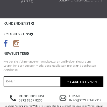
AB 75€
KUNDENDIENST
Kundenservice
FOLGEN SIE UNS
AGB
Datenschutz
NEWSLETTER
Impressum
Melden Sie sich für unseren Newslwetter an und bleiben Sie auf dem
Laufenden der neuesten Mode, den aktuellesten Trends und den besten
Kundeninformationen
Angeboten.
Versandkosten
MELDEN SIE SICH AN
Widerruf
Erst nach Erhalt bezahlen!
Durch die Nutzung unserer Webseite stimmen Sie dem Gebrauch von Cookies zur Verbesserung