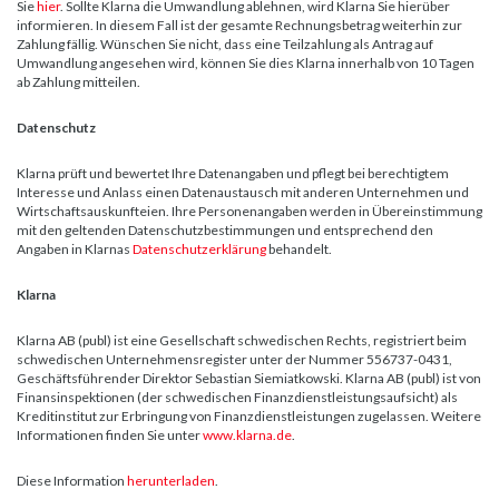
Sie
hier
. Sollte Klarna die Umwandlung ablehnen, wird Klarna Sie hierüber
informieren. In diesem Fall ist der gesamte Rechnungsbetrag weiterhin zur
Zahlung fällig. Wünschen Sie nicht, dass eine Teilzahlung als Antrag auf
Umwandlung angesehen wird, können Sie dies Klarna innerhalb von 10 Tagen
ab Zahlung mitteilen.
Datenschutz
Klarna prüft und bewertet Ihre Datenangaben und pflegt bei berechtigtem
Interesse und Anlass einen Datenaustausch mit anderen Unternehmen und
Wirtschaftsauskunfteien. Ihre Personenangaben werden in Übereinstimmung
mit den geltenden Datenschutzbestimmungen und entsprechend den
Angaben in Klarnas
Datenschutzerklärung
behandelt.
Klarna
Klarna AB (publ) ist eine Gesellschaft schwedischen Rechts, registriert beim
schwedischen Unternehmensregister unter der Nummer 556737-0431,
Geschäftsführender Direktor Sebastian Siemiatkowski. Klarna AB (publ) ist von
Finansinspektionen (der schwedischen Finanzdienstleistungsaufsicht) als
Kreditinstitut zur Erbringung von Finanzdienstleistungen zugelassen. Weitere
Informationen finden Sie unter
www.klarna.de
.
Diese Information
herunterladen
.