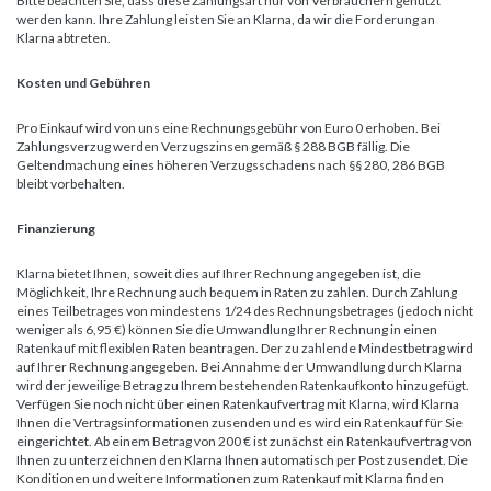
Bitte beachten Sie, dass diese Zahlungsart nur von Verbrauchern genutzt
werden kann. Ihre Zahlung leisten Sie an Klarna, da wir die Forderung an
Klarna abtreten.
Kosten und Gebühren
Pro Einkauf wird von uns eine Rechnungsgebühr von Euro 0 erhoben. Bei
Zahlungsverzug werden Verzugszinsen gemäß § 288 BGB fällig. Die
Geltendmachung eines höheren Verzugsschadens nach §§ 280, 286 BGB
bleibt vorbehalten.
Finanzierung
Klarna bietet Ihnen, soweit dies auf Ihrer Rechnung angegeben ist, die
Möglichkeit, Ihre Rechnung auch bequem in Raten zu zahlen. Durch Zahlung
eines Teilbetrages von mindestens 1/24 des Rechnungsbetrages (jedoch nicht
weniger als 6,95 €) können Sie die Umwandlung Ihrer Rechnung in einen
Ratenkauf mit flexiblen Raten beantragen. Der zu zahlende Mindestbetrag wird
auf Ihrer Rechnung angegeben. Bei Annahme der Umwandlung durch Klarna
wird der jeweilige Betrag zu Ihrem bestehenden Ratenkaufkonto hinzugefügt.
Verfügen Sie noch nicht über einen Ratenkaufvertrag mit Klarna, wird Klarna
Ihnen die Vertragsinformationen zusenden und es wird ein Ratenkauf für Sie
eingerichtet. Ab einem Betrag von 200 € ist zunächst ein Ratenkaufvertrag von
Ihnen zu unterzeichnen den Klarna Ihnen automatisch per Post zusendet. Die
Konditionen und weitere Informationen zum Ratenkauf mit Klarna finden