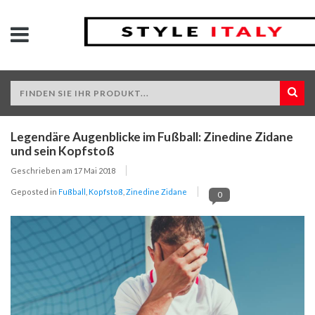
Legendäre Augenblicke im Fußball: Zinedine Zidane
und sein Kopfstoß
Geschrieben am
17 Mai 2018
Geposted in
Fußball
,
Kopfstoß
,
Zinedine Zidane
0