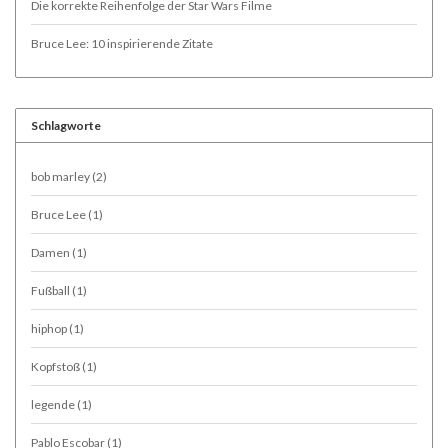
Die korrekte Reihenfolge der Star Wars Filme
Bruce Lee: 10 inspirierende Zitate
Schlagworte
bob marley
(2)
Bruce Lee
(1)
Damen
(1)
Fußball
(1)
hiphop
(1)
Kopfstoß
(1)
legende
(1)
Pablo Escobar
(1)