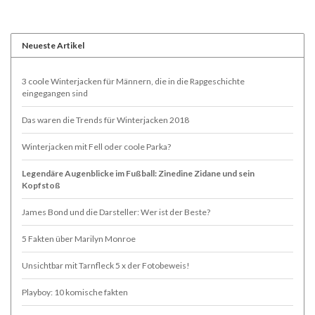
Neueste Artikel
3 coole Winterjacken für Männern, die in die Rapgeschichte
eingegangen sind
Das waren die Trends für Winterjacken 2018
Winterjacken mit Fell oder coole Parka?
Legendäre Augenblicke im Fußball: Zinedine Zidane und sein
Kopfstoß
James Bond und die Darsteller: Wer ist der Beste?
5 Fakten über Marilyn Monroe
Unsichtbar mit Tarnfleck 5 x der Fotobeweis!
Playboy: 10 komische fakten