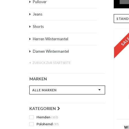
Pullover
Jeans
Shorts
Herren Wintermantel
Damen Wintermantel
ZURÜCK ZUR STARTSEITE
MARKEN
KATEGORIEN
Hemden
(103)
Polohemd
(97)
Wi