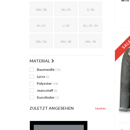
XXS / 28
XS / 29
S / 30
M / 31
L / 32
XL / 33 - 34
XXL / 36
3XL / 38
4XL / 40
MATERIAL
Baumwolle
(70)
Lycra
(0)
Polyester
(94)
Jeansstoff
(0)
Kunstleder
(7)
ZULETZT ANGESEHEN
Löschen