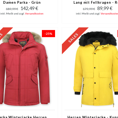
Damen Parka - Grün
Lang mit Fellkragen - R
142,49 €
89,99 €
189,99 €
179,99 €
inkl. MwSt und zzgl.
Versandkosten
inkl. MwSt und zzgl.
Versandkoste
-25%
arka Winterjacke Herren
Herren Winterjacke - Kuns