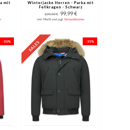
a mit
Winterjacke Herren - Parka mit
Fellkragen - Schwarz
99,99 €
199,99 €
n
inkl. MwSt und zzgl.
Versandkosten
-50%
-35%