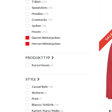
T-Shirt
(247)
Sweatshirts
(97)
Hoodies
(99)
Crewnecks
(97)
Jacken
(70)
Hosen
(105)
Damen Winterjacken
Herren Winterjacken
PRODUKTTYP
Kurze Hosen
(0)
STYLE
Casual Style
(94)
Stickerei
(0)
Print
(7)
Blanco / Schlicht
(76)
Kariert / Karo / Motiv
P
(2)