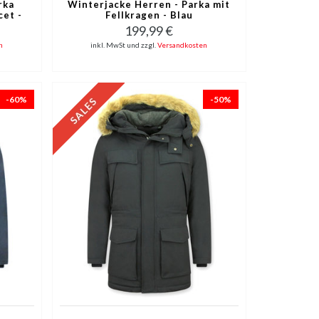
rka
Winterjacke Herren - Parka mit
cet -
Fellkragen - Blau
199,99 €
n
inkl. MwSt und zzgl.
Versandkosten
-60%
-50%