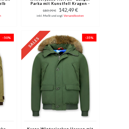
elb
Parka mit Kunstfell Kragen -
Kunstfellkragen - Army /
142,49 €
189,99 €
Bordeaux Rot
n
inkl. MwSt und zzgl.
Versandkosten
-50%
-35%
rka
Kurze Winterjacken Herren mit