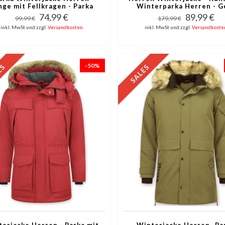
nge mit Fellkragen - Parka
Winterparka Herren - G
Karo - Rot
74,99 €
89,99 €
99,99 €
179,99 €
inkl. MwSt und zzgl.
Versandkosten
inkl. MwSt und zzgl.
Versandkoste
-50%
erjacke Herren - Parka mit
Winterjacke Herren- Pa