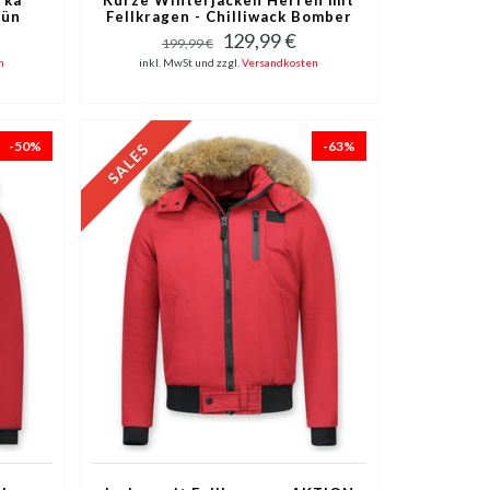
rün
Fellkragen - Chilliwack Bomber
- Grün
129,99 €
199,99 €
n
inkl. MwSt und zzgl.
Versandkosten
-50%
-63%