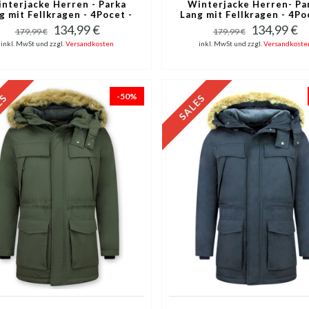
nterjacke Herren - Parka
Winterjacke Herren- Pa
g mit Fellkragen - 4Pocet -
Lang mit Fellkragen - 4Po
Blau
Rot
134,99 €
134,99 €
179,99 €
179,99 €
inkl. MwSt und zzgl.
Versandkosten
inkl. MwSt und zzgl.
Versandkoste
-50%