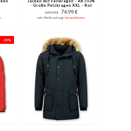
cken
Jacken mit Fellkragen - AKTION
- Große Pelzkragen XXL - Rot
74,99 €
199,99 €
n
inkl. MwSt und zzgl.
Versandkosten
-25%