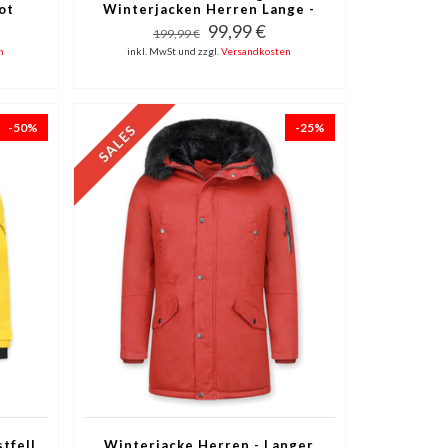
ot
Winterjacken Herren Lange -
Große Pelzkragen - Parka 4
99,99 €
199,99 €
Tasche Wooly - Rot
n
inkl. MwSt und zzgl.
Versandkosten
-50%
-25%
tfell
Winterjacke Herren - Langer