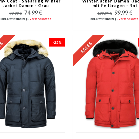
my Coat - Shearling Winter
Winterjacken Damen -Ja
Jacket Damen - Grau
mit Fellkragen - Rot
74,99 €
99,99 €
99,99 €
199,99 €
inkl. MwSt und zzgl.
Versandkosten
inkl. MwSt und zzgl.
Versandkoste
-25%