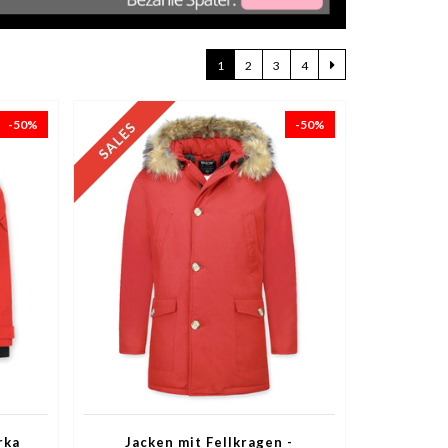
1
2
3
4
-50%
-50%
rka
Jacken mit Fellkragen -