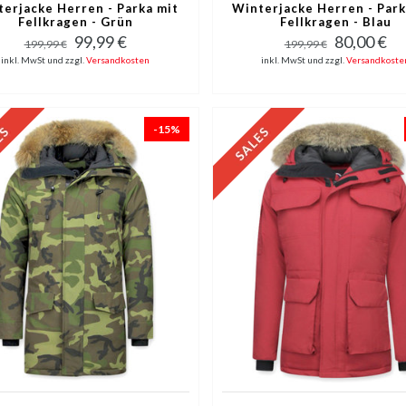
erjacke Herren - Parka mit
Winterjacke Herren - Park
Fellkragen - Grün
Fellkragen - Blau
99,99 €
80,00 €
199,99 €
199,99 €
inkl. MwSt und zzgl.
Versandkosten
inkl. MwSt und zzgl.
Versandkoste
-15%