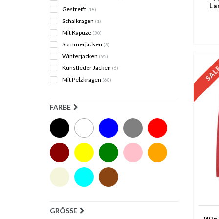
La
Gestreift
(18)
Schalkragen
(1)
Mit Kapuze
(30)
Sommerjacken
(3)
Winterjacken
(95)
Kunstleder Jacken
(6)
Mit Pelzkragen
(68)
FARBE
GRÖSSE
Wint