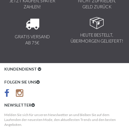
JETZT KAUFEN, SPÄTER
NICHT ZUFRIEDEN,
ZAHLEN!
GELD ZURÜCK
HEUTE BESTELLT,
GRATIS VERSAND
ÜBERMORGEN GELIEFERT!
AB 75€
KUNDENDIENST
Kundenservice
FOLGEN SIE UNS
AGB
Datenschutz
NEWSLETTER
Impressum
Melden Sie sich für unseren Newslwetter an und bleiben Sie auf dem
Laufenden der neuesten Mode, den aktuellesten Trends und den besten
Kundeninformationen
Angeboten.