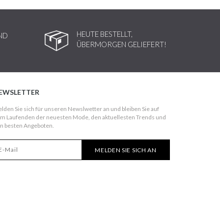
HEUTE BESTELLT,
ND
ÜBERMORGEN GELIEFERT!
EWSLETTER
lden Sie sich für unseren Newslwetter an und bleiben Sie auf
m Laufenden der neuesten Mode, den aktuellesten Trends und
n besten Angeboten.
MELDEN SIE SICH AN