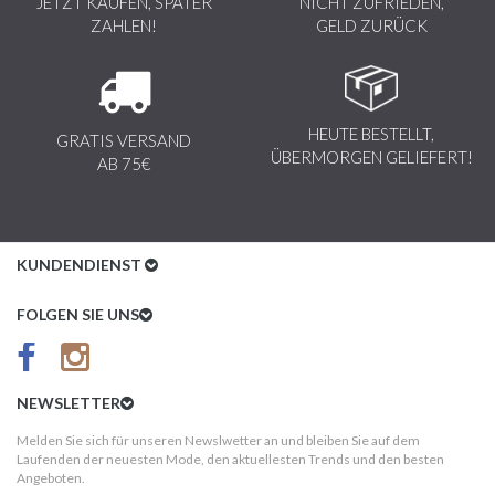
JETZT KAUFEN, SPÄTER
NICHT ZUFRIEDEN,
ZAHLEN!
GELD ZURÜCK
HEUTE BESTELLT,
GRATIS VERSAND
ÜBERMORGEN GELIEFERT!
AB 75€
KUNDENDIENST
Kundenservice
FOLGEN SIE UNS
AGB
Datenschutz
NEWSLETTER
Impressum
Melden Sie sich für unseren Newslwetter an und bleiben Sie auf dem
Laufenden der neuesten Mode, den aktuellesten Trends und den besten
Kundeninformationen
Angeboten.