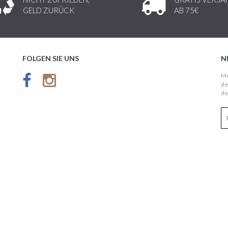
GELD ZURÜCK
AB 75€
FOLGEN SIE UNS
N
Me
de
de