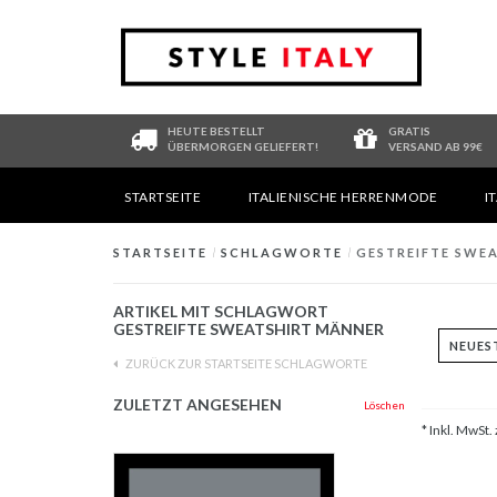
HEUTE BESTELLT
GRATIS
ÜBERMORGEN GELIEFERT!
VERSAND AB 99€
STARTSEITE
ITALIENISCHE HERRENMODE
I
STARTSEITE
/
SCHLAGWORTE
/
GESTREIFTE SWE
ARTIKEL MIT SCHLAGWORT
GESTREIFTE SWEATSHIRT MÄNNER
ZURÜCK ZUR STARTSEITE SCHLAGWORTE
ZULETZT ANGESEHEN
Löschen
* Inkl. MwSt. 