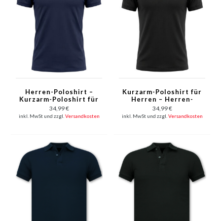
Herren-Poloshirt –
Kurzarm-Poloshirt für
Kurzarm-Poloshirt für
Herren – Herren-
Herren – Slim Fit –
Poloshirt – Slim-Fit-
34,99 €
34,99 €
A150-3 – Marineblau
Poloshirt für Herren –
inkl. MwSt und zzgl.
Versandkosten
inkl. MwSt und zzgl.
Versandkosten
A150-1 – Schwarz