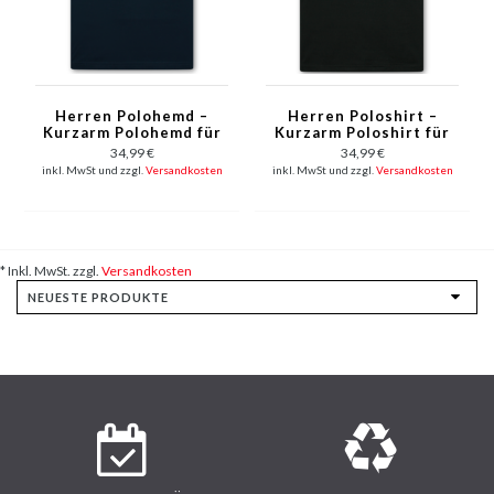
Herren Polohemd –
Herren Poloshirt –
Kurzarm Polohemd für
Kurzarm Poloshirt für
Herren – Slim Fit –
Herren – Slim Fit
34,99 €
34,99 €
A150 – Dunkelblau
Poloshirt für Herren –
inkl. MwSt und zzgl.
Versandkosten
inkl. MwSt und zzgl.
Versandkosten
A150 – Schwarz
* Inkl. MwSt. zzgl.
Versandkosten