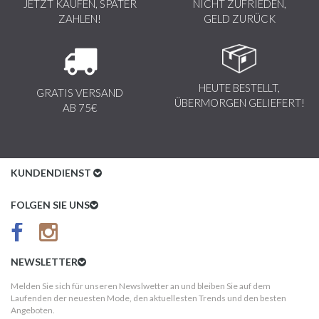
JETZT KAUFEN, SPÄTER
NICHT ZUFRIEDEN,
ZAHLEN!
GELD ZURÜCK
HEUTE BESTELLT,
GRATIS VERSAND
ÜBERMORGEN GELIEFERT!
AB 75€
KUNDENDIENST
Kundenservice
FOLGEN SIE UNS
AGB
Datenschutz
NEWSLETTER
Impressum
Melden Sie sich für unseren Newslwetter an und bleiben Sie auf dem
Laufenden der neuesten Mode, den aktuellesten Trends und den besten
Kundeninformationen
Angeboten.