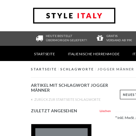
HEUTE BESTELLT
GRATIS
ÜBERMORGEN GELIEFERT!
VERSAND AB 99€
STARTSEITE
ITALIENISCHE HERRENMODE
I
STARTSEITE
/
SCHLAGWORTE
/
JOGGER MÄNNER
ARTIKEL MIT SCHLAGWORT JOGGER
MÄNNER
ZURÜCK ZUR STARTSEITE SCHLAGWORTE
ZULETZT ANGESEHEN
Löschen
* Inkl. MwSt. 