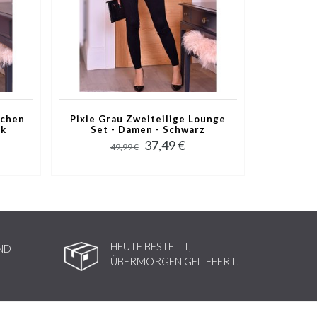
schen
Pixie Grau Zweiteilige Lounge
nk
Set - Damen - Schwarz
37,49 €
49,99 €
HEUTE BESTELLT,
ND
ÜBERMORGEN GELIEFERT!