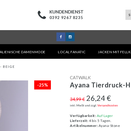
KUNDENDIENST
0392 9267 8235
TALIENISCHE DAMENMODE
LOCAL FANATIC
JACKEN MIT FELL
- BEIGE
CATWALK
Ayana Tierdruck-Ho
-25%
26,24 €
34,99 €
inkl. MwSt und zzgl.
Versandkosten
Verfügbarkeit:
Auf Lager
Lieferzeit:
4 bis 5 Tagen.
Artikelnummer:
Ayana-Stone