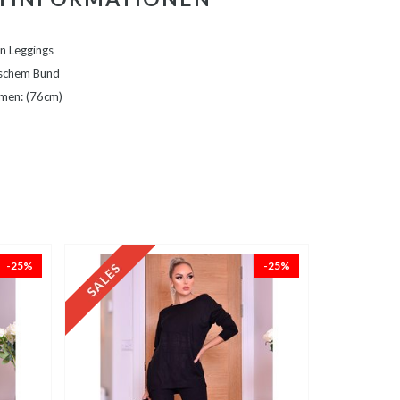
en Leggings
tischem Bund
hmen: (76cm)
-25%
-25%