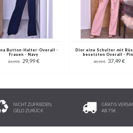
ina Button-Halter-Overall -
Dior eine Schulter mit Rü
Frauen - Navy
besetzten Overall - Pi
29,99 €
37,49 €
39,99 €
49,99 €
NICHT ZUFRIEDEN,
GRATIS VERSA
GELD ZURÜCK
AB 75€