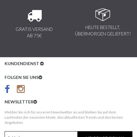
HEUTE BESTELLT,
GRATIS VERSAND
ÜBERMORGEN GELIEFERT!
AB 75€
KUNDENDIENST
Kundenservice
FOLGEN SIE UNS
AGB
Datenschutz
NEWSLETTER
Impressum
Melden Sie sich für unseren Newslwetter an und bleiben Sie auf dem
Laufenden der neuesten Mode, den aktuellesten Trends und den besten
Kundeninformationen
Angeboten.
Versandkosten