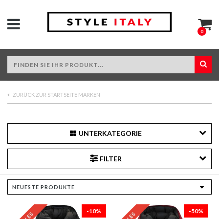
0
ZURÜCK ZUR STARTSEITE MARKEN
UNTERKATEGORIE
FILTER
-10%
-50%