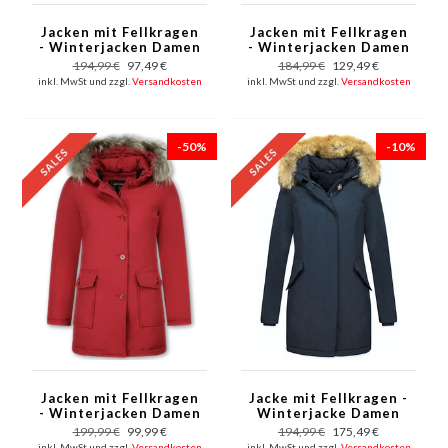
Jacken mit Fellkragen
Jacken mit Fellkragen
- Winterjacken Damen
- Winterjacken Damen
Kurze - Kleine
Lange - Parka Wooly -
194,99 €
97,49 €
184,99 €
129,49 €
Pelzkragen - Wooly -
Paspeltasche - Blau
inkl. MwSt und zzgl.
Versandkosten
inkl. MwSt und zzgl.
Versandkosten
Rot
-50%
-10%
Jacken mit Fellkragen
Jacke mit Fellkragen -
- Winterjacken Damen
Winterjacke Damen
Lange - Parka Wooly -
Lang - Parka - Blau
199,99 €
99,99 €
194,99 €
175,49 €
Paspeltasche - Rot
inkl. MwSt und zzgl.
Versandkosten
inkl. MwSt und zzgl.
Versandkosten