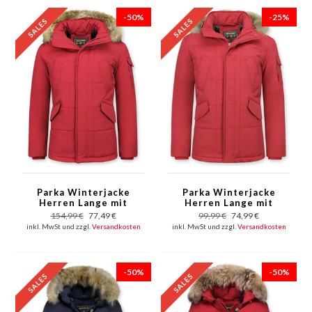
-50%
-25%
Parka Winterjacke
Parka Winterjacke
Herren Lange mit
Herren Lange mit
Fellkragen - Parka
Fellkragen - Parka
154,99 €
77,49 €
99,99 €
74,99 €
Karo - Rot
Karo - Rot
inkl. MwSt und zzgl.
Versandkosten
inkl. MwSt und zzgl.
Versandkosten
-50%
-50%