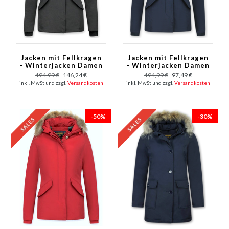
Jacken mit Fellkragen
Jacken mit Fellkragen
- Winterjacken Damen
- Winterjacken Damen
Kurze - Kleine
Kurze - Kleine
194,99 €
146,24 €
194,99 €
97,49 €
Pelzkragen - Wooly -
Pelzkragen - Wooly -
inkl. MwSt und zzgl.
Versandkosten
inkl. MwSt und zzgl.
Versandkosten
Schwarz
Blau
-50%
-30%