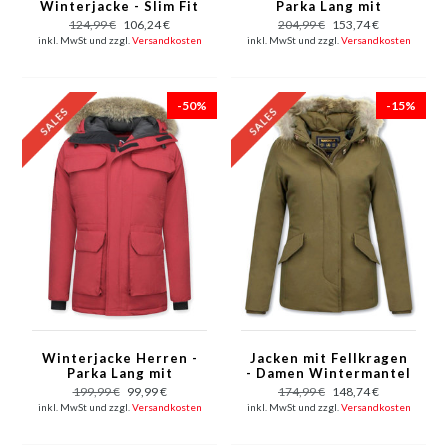
Winterjacke - Slim Fit
Parka Lang mit
- schwarz
Fellkragen -
124,99 €
106,24 €
204,99 €
153,74 €
Expedition Parka -
inkl. MwSt und zzgl.
Versandkosten
inkl. MwSt und zzgl.
Versandkosten
Grün
-50%
-15%
Winterjacke Herren -
Jacken mit Fellkragen
Parka Lang mit
- Damen Wintermantel
Fellkragen -
Wooly Kurz - Kleine
199,99 €
99,99 €
174,99 €
148,74 €
Expedition Parka - Rot
Pelzkragen - Grün
inkl. MwSt und zzgl.
Versandkosten
inkl. MwSt und zzgl.
Versandkosten