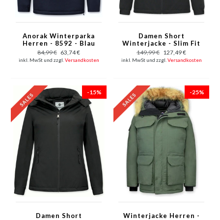
Anorak Winterparka
Damen Short
Herren - 8592 - Blau
Winterjacke - Slim Fit
- Mit Pelzkragen -
84,99 €
63,74 €
149,99 €
127,49 €
Schwarz
inkl. MwSt und zzgl.
Versandkosten
inkl. MwSt und zzgl.
Versandkosten
-15%
-25%
Damen Short
Winterjacke Herren -