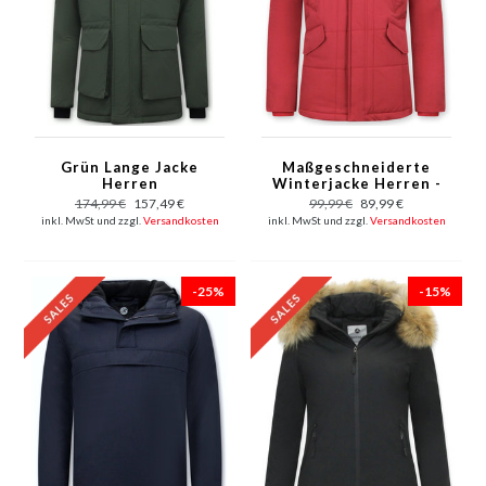
Grün Lange Jacke
Maßgeschneiderte
Herren
Winterjacke Herren -
5192 - Rot
174,99 €
157,49 €
99,99 €
89,99 €
inkl. MwSt und zzgl.
Versandkosten
inkl. MwSt und zzgl.
Versandkosten
-25%
-15%