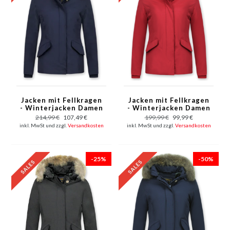
Jacken mit Fellkragen
Jacken mit Fellkragen
- Winterjacken Damen
- Winterjacken Damen
Kurze - Große
Kurze - Große
214,99 €
107,49 €
199,99 €
99,99 €
Pelzkragen - Wooly -
Pelzkragen - Wooly -
inkl. MwSt und zzgl.
Versandkosten
inkl. MwSt und zzgl.
Versandkosten
Blau
Rot
-25%
-50%