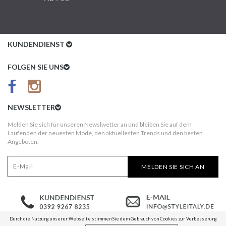
KUNDENDIENST
Kundenservice
FOLGEN SIE UNS
AGB
Datenschutz
NEWSLETTER
Impressum
Melden Sie sich für unseren Newslwetter an und bleiben Sie auf dem
Laufenden der neuesten Mode, den aktuellesten Trends und den besten
Kundeninformationen
Angeboten.
Versandkosten
MELDEN SIE SICH AN
Widerruf
Erst nach Erhalt bezahlen!
Durch die Nutzung unserer Webseite stimmen Sie dem Gebrauch von Cookies zur Verbesserung