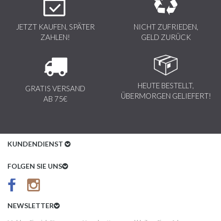
JETZT KAUFEN, SPÄTER
NICHT ZUFRIEDEN,
ZAHLEN!
GELD ZURÜCK
HEUTE BESTELLT,
GRATIS VERSAND
ÜBERMORGEN GELIEFERT!
AB 75€
KUNDENDIENST
Kundenservice
FOLGEN SIE UNS
AGB
Datenschutz
NEWSLETTER
Impressum