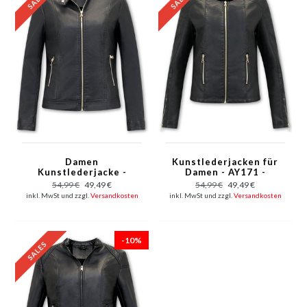
Damen
Kunstlederjacken für
Kunstlederjacke -
Damen - AY171 -
AY332 - Schwarz
Schwarz
54,99 €
49,49 €
54,99 €
49,49 €
inkl. MwSt und zzgl.
Versandkosten
inkl. MwSt und zzgl.
Versandkosten
-10%