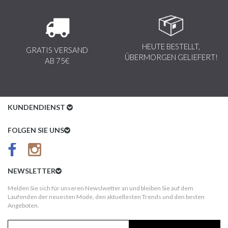
HEUTE BESTELLT,
GRATIS VERSAND
ÜBERMORGEN GELIEFERT!
AB 75€
KUNDENDIENST
Kundenservice
FOLGEN SIE UNS
AGB
Datenschutz
NEWSLETTER
Impressum
Melden Sie sich für unseren Newslwetter an und bleiben Sie auf dem
Laufenden der neuesten Mode, den aktuellesten Trends und den besten
Kundeninformationen
Angeboten.
Versandkosten