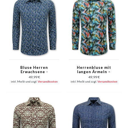
Bluse Herren
Herrenbluse mit
Erwachsene -
langen Ärmeln –
Herrenhemd Slim Fit -
Herrenhemd Slim Fit –
49,99 €
49,99 €
Blau
Blau
inkl. MwSt und zzgl.
Versandkosten
inkl. MwSt und zzgl.
Versandkosten