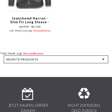
Jeanshemd Herren -
Slim Fit Long Sleeve -
3 Buttons - Grau
64,99 €
48,74 €
inkl. MwSt und zzgl.
Versandkosten
* Inkl. MwSt. zzgl.
Versandkosten
JETZT KAUFEN, SPÄTER
NICHT ZUFRIEDEN,
ZAHLEN!
GELD ZURÜCK