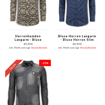
Herrenhemden
Bluse Herren Langarm
Langarm - Bluse
- Bluse Herren Slim
Herren Erwachsene -
Fit - Blau
49,99 €
49,99 €
Slim Fit - Bordeaux
inkl. MwSt und zzgl.
Versandkosten
inkl. MwSt und zzgl.
Versandkosten
-25%