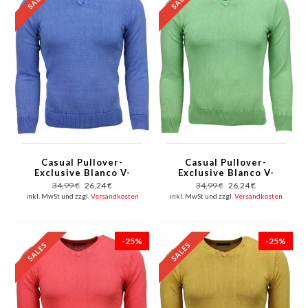
Casual Pullover-
Casual Pullover-
Exclusive Blanco V-
Exclusive Blanco V-
Hals - Blau
Hals - Grün
34,99 €
26,24 €
34,99 €
26,24 €
inkl. MwSt und zzgl.
Versandkosten
inkl. MwSt und zzgl.
Versandkosten
-25%
-25%