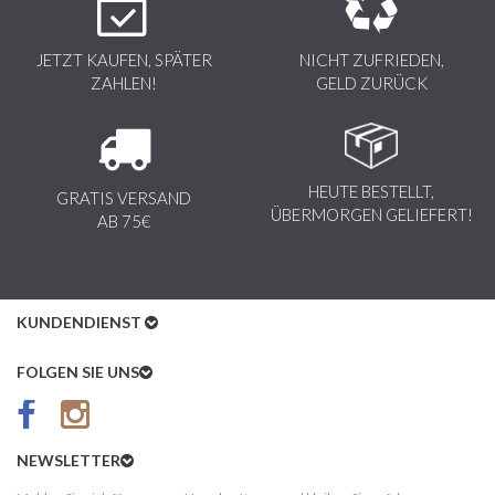
JETZT KAUFEN, SPÄTER
NICHT ZUFRIEDEN,
ZAHLEN!
GELD ZURÜCK
HEUTE BESTELLT,
GRATIS VERSAND
ÜBERMORGEN GELIEFERT!
AB 75€
KUNDENDIENST
Kundenservice
FOLGEN SIE UNS
AGB
Datenschutz
NEWSLETTER
Impressum