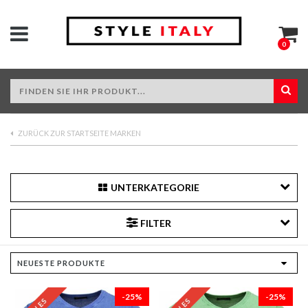
0
ZURÜCK ZUR STARTSEITE MARKEN
UNTERKATEGORIE
FILTER
-25%
-25%