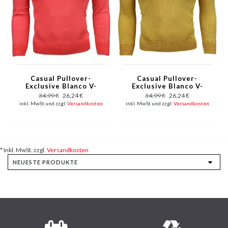
Casual Pullover-
Casual Pullover-
Exclusive Blanco V-
Exclusive Blanco V-
Hals - Rosa/Rot
Hals - Gelb
34,99 €
26,24 €
34,99 €
26,24 €
inkl. MwSt und zzgl.
Versandkosten
inkl. MwSt und zzgl.
Versandkosten
* Inkl. MwSt. zzgl.
Versandkosten