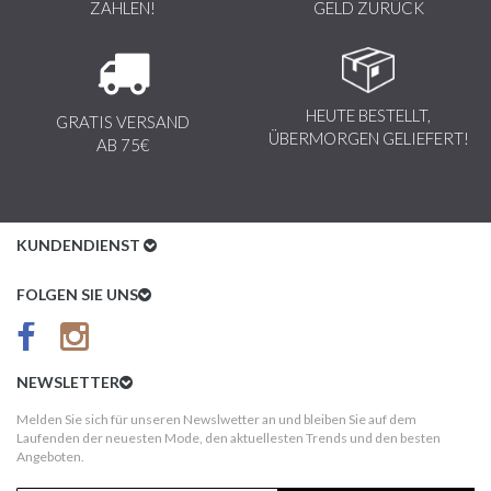
ZAHLEN!
GELD ZURÜCK
HEUTE BESTELLT,
GRATIS VERSAND
ÜBERMORGEN GELIEFERT!
AB 75€
KUNDENDIENST
Kundenservice
FOLGEN SIE UNS
AGB
Datenschutz
NEWSLETTER
Impressum
Melden Sie sich für unseren Newslwetter an und bleiben Sie auf dem
Laufenden der neuesten Mode, den aktuellesten Trends und den besten
Kundeninformationen
Angeboten.
Versandkosten