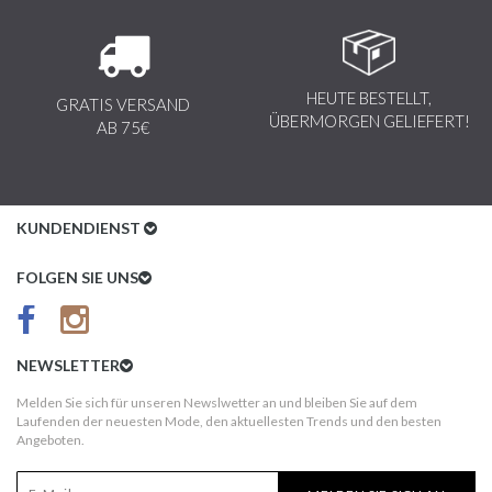
HEUTE BESTELLT,
GRATIS VERSAND
ÜBERMORGEN GELIEFERT!
AB 75€
KUNDENDIENST
Kundenservice
FOLGEN SIE UNS
AGB
Datenschutz
NEWSLETTER
Impressum
Melden Sie sich für unseren Newslwetter an und bleiben Sie auf dem
Laufenden der neuesten Mode, den aktuellesten Trends und den besten
Kundeninformationen
Angeboten.
Versandkosten