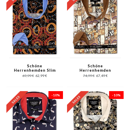
Schöne
Schöne
Herrenhemden Slim
Herrenhemden
Fit -3103 - Schwarz
Fahrraddruck -3107 -
69,99 €
62,99 €
74,99 €
67,49 €
Braun
-10%
-10%