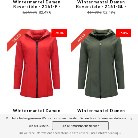
Wintermantel Damen
Wintermantel Damen
Reversible - 2161-P -
Reversible - 2161-GL -
Rosa
Gelb
164,99 €
82,49 €
164,99 €
82,49 €
-50%
-50%
Wintermantel Damen
Wintermantel Damen
Reversible - 2161-R -
Reversible - 2161-G -
Durch die Nutzung unserer Webseite stimmen Sie dem Gebrauch von Cookies zur Verbesserung
Rot
Grün
164,99 €
82,49 €
164,99 €
82,49 €
dieser Seite zu.
Diese Nachricht Ausblenden
Für weitere Informationen beachten Sie bitte unsere Datenschutzerklärung. »