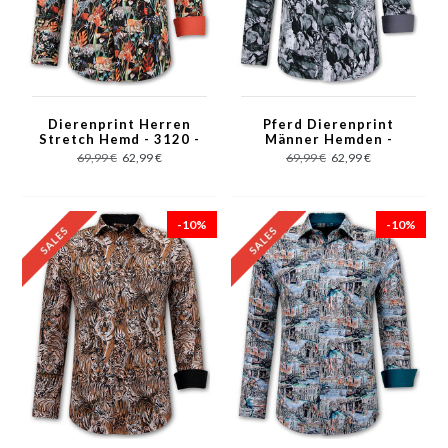
Dierenprint Herren
Pferd Dierenprint
Stretch Hemd - 3120 -
Männer Hemden -
Schwarz
3119 - Grau
69,99 €
62,99 €
69,99 €
62,99 €
-10%
-10%