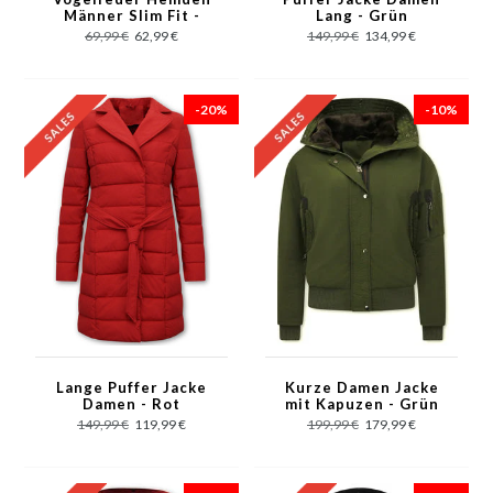
Männer Slim Fit -
Lang - Grün
3111- Braun
69,99 €
62,99 €
149,99 €
134,99 €
-20%
-10%
Lange Puffer Jacke
Kurze Damen Jacke
Damen - Rot
mit Kapuzen - Grün
149,99 €
119,99 €
199,99 €
179,99 €