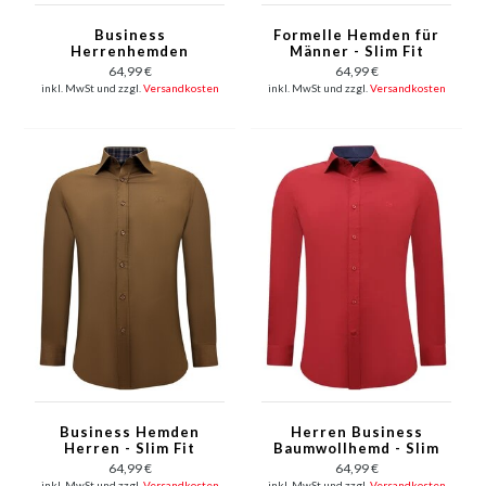
Business
Formelle Hemden für
Herrenhemden
Männer - Slim Fit
Langarm - Slim Fit
Bluse Stretch - Grün
64,99 €
64,99 €
Bluse Stretch - Blau
inkl. MwSt und zzgl.
Versandkosten
inkl. MwSt und zzgl.
Versandkosten
Business Hemden
Herren Business
Herren - Slim Fit
Baumwollhemd - Slim
Bluse Stretch
Fit Bluse Stretch -Rot
64,99 €
64,99 €
inkl. MwSt und zzgl.
Versandkosten
inkl. MwSt und zzgl.
Versandkosten