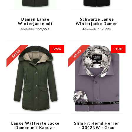
Damen Lange
Schwarze Lange
Winterjacke mit
Winterjacke Damen
Kapuzen Grün
mit Kapuzen
169,99 €
152,99 €
169,99 €
152,99 €
-25%
-10%
Lange Wattierte Jacke
Slim Fit Hemd Herren
Damen mit Kapuz -
- 3042NW - Grau
Grün