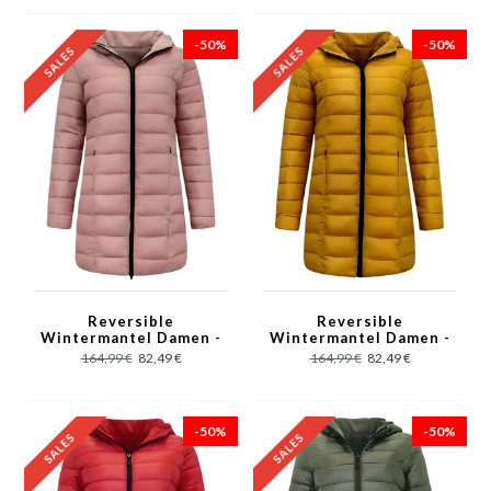
-50%
-50%
Reversible
Reversible
Wintermantel Damen -
Wintermantel Damen -
2161-P - Rosa
2161-GL - Gelb
164,99 €
82,49 €
164,99 €
82,49 €
-50%
-50%