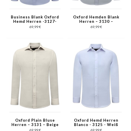
Business Blank Oxford
Oxford Hemden Blank
Hemd Herren -3127-
Herren – 3130 –
Blau
Hellblau
69,99 €
69,99 €
Oxford Plain Bluse
Oxford Hemd Herren
Herren – 3131 – Beige
Blanco - 3125 - Weiß
69,99 €
69,99 €