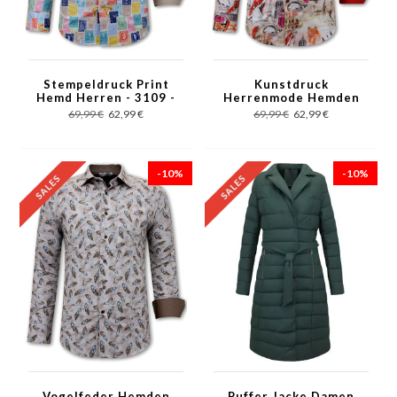
Stempeldruck Print
Kunstdruck
Hemd Herren - 3109 -
Herrenmode Hemden
Grau
-3108 - Braun
69,99 €
62,99 €
69,99 €
62,99 €
-10%
-10%
Vogelfeder Hemden
Puffer Jacke Damen