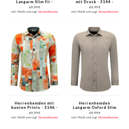
Langarm Slim fit -
mit Druck - 3144 -
3140 - Blau
Blau
69,99 €
69,99 €
inkl. MwSt und zzgl.
Versandkosten
inkl. MwSt und zzgl.
Versandkosten
Herrenhemden mit
Herrenhemden
bunten Prints - 3146 -
Langarm Oxford Slim
Braun
Fit - Braun/Grau
69,99 €
69,99 €
inkl. MwSt und zzgl.
Versandkosten
inkl. MwSt und zzgl.
Versandkosten