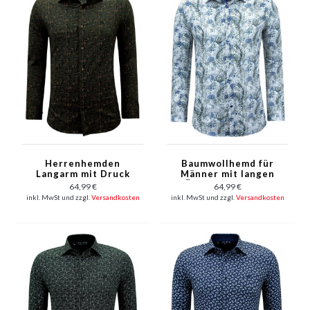
Herrenhemden
Baumwollhemd für
Langarm mit Druck
Männer mit langen
Slim Fit- 3145 - Braun
Ärmeln und Print
64,99 €
64,99 €
Druck - 3138 - Weiß
inkl. MwSt und zzgl.
Versandkosten
inkl. MwSt und zzgl.
Versandkosten