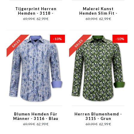
Tijgerprint Herren
Malerei Kunst
Hemden - 3118 -
Hemden Slim Fit -
Braun
3117 - Grün
69,99 €
62,99 €
69,99 €
62,99 €
-10%
-10%
Blumen Hemden Für
Herren Blumenhemd -
Männer - 3116 - Blau
3115 - Grun
69,99 €
62,99 €
69,99 €
62,99 €