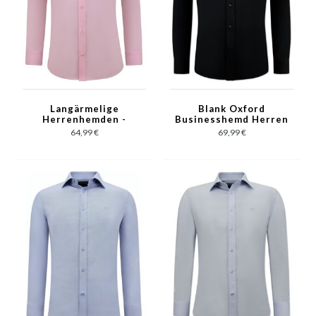
Langärmelige
Blank Oxford
Herrenhemden -
Businesshemd Herren
Einfarbige Bluse Slim
-3126 - Schwarz
64,99 €
69,99 €
Fit - Pink