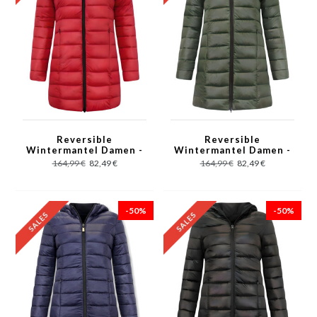
Reversible
Reversible
Wintermantel Damen -
Wintermantel Damen -
2161-R - Rot
2161-G - Grün
164,99 €
82,49 €
164,99 €
82,49 €
-50%
-50%