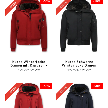
-50%
-10%
Kurze Winterjacke
Kurze Schwarze
Damen mit Kapuzen -
Winterjacke Damen
Rot
mit Kapuzen
199,99 €
99,99 €
199,99 €
179,99 €
-50%
-50%