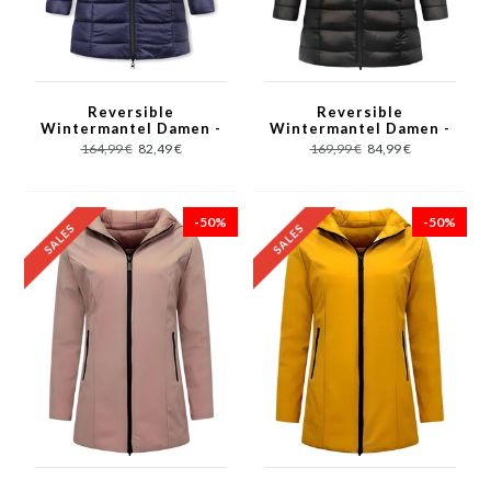
Reversible
Reversible
Wintermantel Damen -
Wintermantel Damen -
2161-B - Blau
2161/62 - Schwarz
164,99 €
82,49 €
169,99 €
84,99 €
-50%
-50%