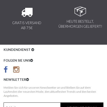
HEUTE BESTELLT,
GRATIS VERSAND
ÜBERMORGEN GELIEFERT!
AB 75€
KUNDENDIENST
Kundenservice
FOLGEN SIE UNS
AGB
Datenschutz
NEWSLETTER
Impressum
Melden Sie sich für unseren Newslwetter an und bleiben Sie auf dem
Laufenden der neuesten Mode, den aktuellesten Trends und den besten
Kundeninformationen
Angeboten.
Versandkosten