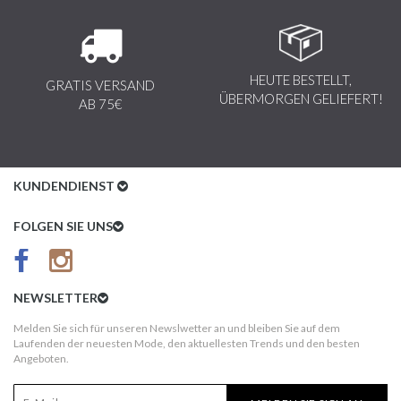
HEUTE BESTELLT,
GRATIS VERSAND
ÜBERMORGEN GELIEFERT!
AB 75€
KUNDENDIENST
Kundenservice
FOLGEN SIE UNS
AGB
Datenschutz
NEWSLETTER
Impressum
Melden Sie sich für unseren Newslwetter an und bleiben Sie auf dem
Laufenden der neuesten Mode, den aktuellesten Trends und den besten
Kundeninformationen
Angeboten.
Versandkosten