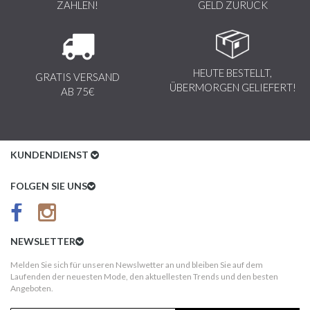
ZAHLEN!
GELD ZURÜCK
HEUTE BESTELLT,
GRATIS VERSAND
ÜBERMORGEN GELIEFERT!
AB 75€
KUNDENDIENST
Kundenservice
FOLGEN SIE UNS
AGB
Datenschutz
NEWSLETTER
Impressum
Melden Sie sich für unseren Newslwetter an und bleiben Sie auf dem
Laufenden der neuesten Mode, den aktuellesten Trends und den besten
Kundeninformationen
Angeboten.
Versandkosten