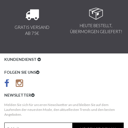
HEUTE BESTELLT,
GRATIS VERSAND
ÜBERMORGEN GELIEFERT!
AB 75€
KUNDENDIENST
Kundenservice
FOLGEN SIE UNS
AGB
Datenschutz
NEWSLETTER
Impressum
Melden Sie sich für unseren Newslwetter an und bleiben Sie auf dem
Laufenden der neuesten Mode, den aktuellesten Trends und den besten
Kundeninformationen
Angeboten.
Versandkosten