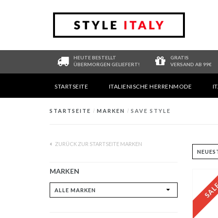
HEUTE BESTELLT
GRATIS
ÜBERMORGEN GELIEFERT!
VERSAND AB 99€
STARTSEITE
ITALIENISCHE HERRENMODE
I
STARTSEITE
/
MARKEN
/
SAVE STYLE
ZURÜCK ZUR STARTSEITE MARKEN
MARKEN