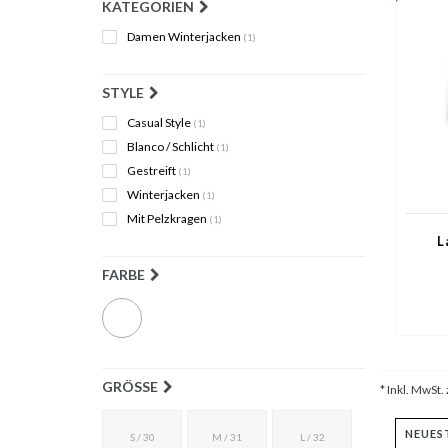
KATEGORIEN
Damen Winterjacken
(1)
STYLE
Casual Style
(1)
Blanco / Schlicht
(1)
Gestreift
(1)
Winterjacken
(1)
Mit Pelzkragen
(1)
L
FARBE
GRÖSSE
* Inkl. MwSt. 
S / 30
M / 31
L / 32