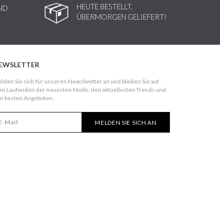
HEUTE BESTELLT,
ND
ÜBERMORGEN GELIEFERT!
EWSLETTER
lden Sie sich für unseren Newslwetter an und bleiben Sie auf
m Laufenden der neuesten Mode, den aktuellesten Trends und
n besten Angeboten.
MELDEN SIE SICH AN