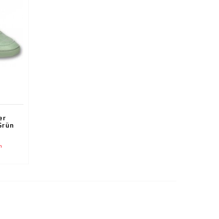
er
Grün
n