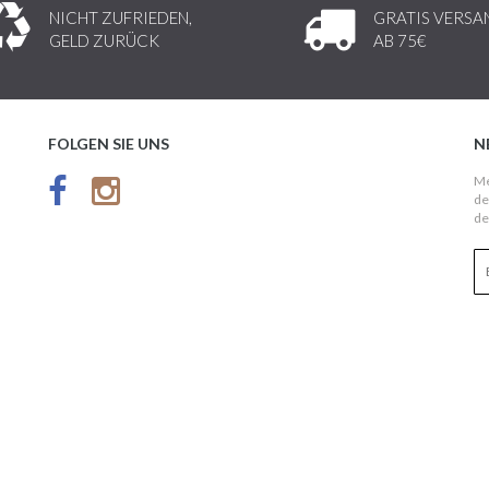
NICHT ZUFRIEDEN,
GRATIS VERSA
GELD ZURÜCK
AB 75€
FOLGEN SIE UNS
N
Me
de
de