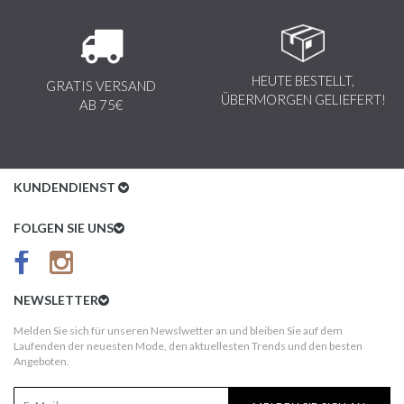
HEUTE BESTELLT,
GRATIS VERSAND
ÜBERMORGEN GELIEFERT!
AB 75€
KUNDENDIENST
Kundenservice
FOLGEN SIE UNS
AGB
Datenschutz
NEWSLETTER
Impressum
Melden Sie sich für unseren Newslwetter an und bleiben Sie auf dem
Laufenden der neuesten Mode, den aktuellesten Trends und den besten
Kundeninformationen
Angeboten.
Versandkosten