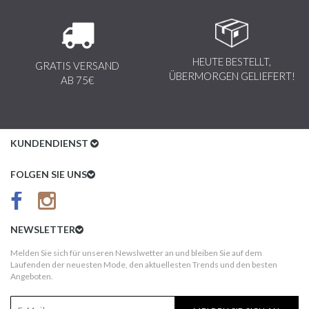
HEUTE BESTELLT,
GRATIS VERSAND
ÜBERMORGEN GELIEFERT!
AB 75€
KUNDENDIENST
Kundenservice
FOLGEN SIE UNS
AGB
Datenschutz
NEWSLETTER
Impressum
Melden Sie sich für unseren Newslwetter an und bleiben Sie auf dem
Laufenden der neuesten Mode, den aktuellesten Trends und den besten
Kundeninformationen
Angeboten.
Versandkosten