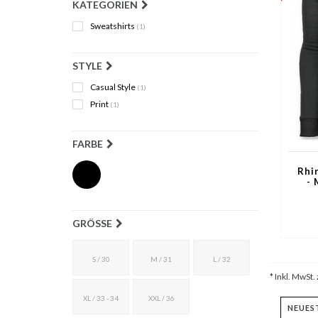
KATEGORIEN
Sweatshirts
(1)
STYLE
Casual Style
(1)
Print
(1)
FARBE
Rhi
- 
GRÖSSE
S / 30
M / 31
L / 32
* Inkl. MwSt. 
XL / 33 - 34
XXL / 36