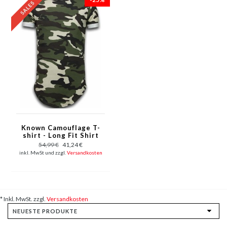
Known Camouflage T-
shirt - Long Fit Shirt
Army - Grün
54,99 €
41,24 €
inkl. MwSt und zzgl.
Versandkosten
* Inkl. MwSt. zzgl.
Versandkosten