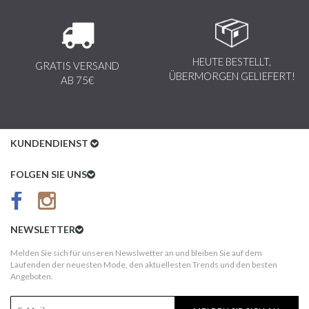
HEUTE BESTELLT,
GRATIS VERSAND
ÜBERMORGEN GELIEFERT!
AB 75€
KUNDENDIENST
Kundenservice
FOLGEN SIE UNS
AGB
Datenschutz
NEWSLETTER
Impressum
Melden Sie sich für unseren Newslwetter an und bleiben Sie auf dem
Laufenden der neuesten Mode, den aktuellesten Trends und den besten
Kundeninformationen
Angeboten.
Versandkosten