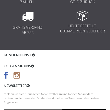
ZAHLEN!
GELD ZURÜCK
HEUTE BESTELLT,
GRATIS VERSAND
ÜBERMORGEN GELIEFERT!
AB 75€
KUNDENDIENST
Kundenservice
FOLGEN SIE UNS
AGB
Datenschutz
NEWSLETTER
Impressum
Melden Sie sich für unseren Newslwetter an und bleiben Sie auf dem
Laufenden der neuesten Mode, den aktuellesten Trends und den besten
Kundeninformationen
Angeboten.
Versandkosten