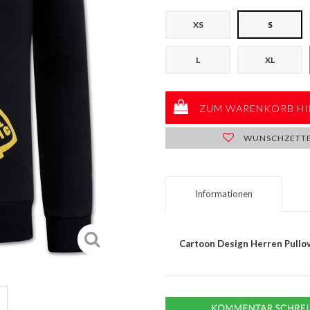
XS
S
L
XL
ZUM WARENKORB HI
WUNSCHZETT
Informationen
Cartoon Design Herren Pullo