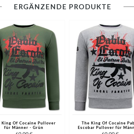
ERGÄNZENDE PRODUKTE
 King Of Cocaine Pullover
The King Of Cocaine Pa
für Männer - Grün
Escobar Pullover für Männ
Grau
69,99 €
69,99 €