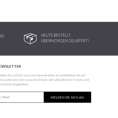
HEUTE BESTELLT,
ND
ÜBERMORGEN GELIEFERT!
EWSLETTER
lden Sie sich für unseren Newslwetter an und bleiben Sie auf
m Laufenden der neuesten Mode, den aktuellesten Trends und
n besten Angeboten.
MELDEN SIE SICH AN