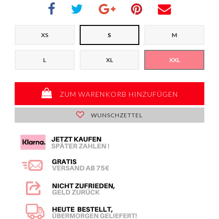
XS
S
M
L
XL
XXL
ZUM WARENKORB HINZUFÜGEN
WUNSCHZETTEL