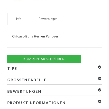
Info
Bewertungen
Chicago Bulls Herren Pullover
TIPS
GRÖSSENTABELLE
BEWERTUNGEN
0 Sterne, basierend auf 0 Bewertungen
Ihre Bewertung
PRODUKTINFORMATIONEN
hinzufügen