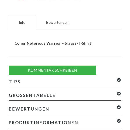
Info
Bewertungen
Conor Notorious Warrior – Strass-T-Shirt
TIPS
GRÖSSENTABELLE
BEWERTUNGEN
0 Sterne, basierend auf 0 Bewertungen
Ihre Bewertung
PRODUKTINFORMATIONEN
hinzufügen