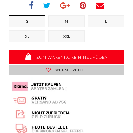
S
M
L
XL
XXL
ZUM WARENKORB HINZUFÜGEN
WUNSCHZETTEL