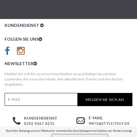
KUNDENDIENST
Kundenservice
FOLGEN SIE UNS
AGB
Datenschutz
NEWSLETTER
Impressum
Melden Sie sich für unseren Newslwetter an und bleiben Sie auf dem
Laufenden der neuesten Mode, den aktuellesten Trends und den besten
Kundeninformationen
Angeboten.
Versandkosten
MELDEN SIE SICH AN
Widerruf
Erst nach Erhalt bezahlen!
Durch die Nutzung unserer Webseite stimmen Sie dem Gebrauch von Cookies zur Verbesserung