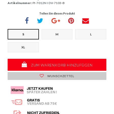
Artikelnummer:
PI-7012N I DV-7103-B
Teilen Sie dieses Produkt
S
M
L
XL
ZUM WARENKORB HINZUFÜGEN
WUNSCHZETTEL