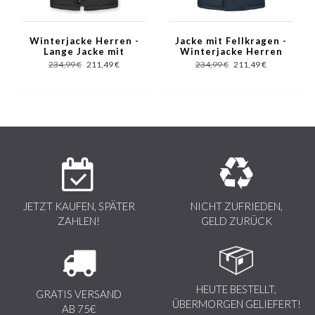
Hinweis! Der pelzkragen ist ein naturprodukt und daher hat
jeded stück fell seinen eigenen einzigartigen design. Das
Winterjacke Herren -
Jacke mit Fellkragen -
Fell kann in Fülle von Fell und Farbe unterscheiden als in der
Lange Jacke mit
Winterjacke Herren
Fellkragen - Großer
Lang Parka - Großer
Abbildung dargestellt.
234,99 €
211,49 €
234,99 €
211,49 €
Pelzkragen - Parka -
Pelzkragen - Blau
Schwarz
JETZT KAUFEN, SPÄTER
NICHT ZUFRIEDEN,
ZAHLEN!
GELD ZURÜCK
HEUTE BESTELLT,
GRATIS VERSAND
ÜBERMORGEN GELIEFERT!
AB 75€