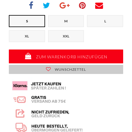
S
M
L
XL
XXL
ZUM WARENKORB HINZUFÜGEN
WUNSCHZETTEL