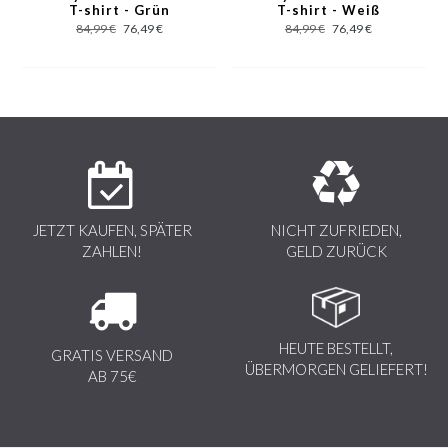
T-shirt - Grün
T-shirt - Weiß
Digitaldrucke, sowie die Qualität der modernen Werkstoffe, die in
84,99 €
76,49 €
84,99 €
76,49 €
Italien gefertigt werden.
JETZT KAUFEN, SPÄTER
NICHT ZUFRIEDEN,
ZAHLEN!
GELD ZURÜCK
HEUTE BESTELLT,
GRATIS VERSAND
ÜBERMORGEN GELIEFERT!
AB 75€