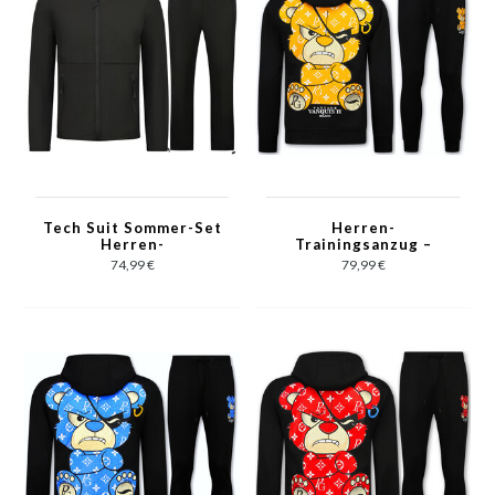
Tech Suit Sommer-Set
Herren-
Herren-
Trainingsanzug –
Trainingsanzug –
Teddybär-
74,99 €
79,99 €
Dünner Herren-
Jogginganzug für
Trainingsanzug –
Herren – Herren-
Herren-Loungewear –
Loungewear – 6052 –
1050 – Schwarz
Schwarz/Gelb