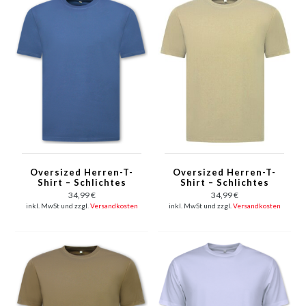
Oversized Herren-T-
Oversized Herren-T-
Shirt – Schlichtes
Shirt – Schlichtes
weißes Herren-T-Shirt
weißes Herren-T-Shirt
34,99 €
34,99 €
– MD6530 –
– MD6530 – Hellbraun
inkl. MwSt und zzgl.
Versandkosten
inkl. MwSt und zzgl.
Versandkosten
Dunkelblau