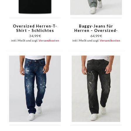
Oversized Herren-T-
Baggy-Jeans für
Shirt – Schlichtes
Herren – Oversized-
Herren-T-Shirt Weiß –
Jeans – Jeans für
34,99 €
64,99 €
MD6530 – Schwarz
Erwachsene –
inkl. MwSt und zzgl.
Versandkosten
inkl. MwSt und zzgl.
Versandkosten
XSF78523 – Blau