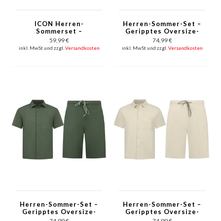
ICON Herren-
Herren-Sommer-Set –
Sommerset –
Geripptes Oversize-
Oversize-T-Shirt und
Hemd und Shorts –
59,99 €
74,99 €
Shorts – Twinset –
Zweiteiliges Set – F-
inkl. MwSt und zzgl.
Versandkosten
inkl. MwSt und zzgl.
Versandkosten
2096 – Weiß
5830 – Schwarz
Herren-Sommer-Set –
Herren-Sommer-Set –
Geripptes Oversize-
Geripptes Oversize-
Hemd und Shorts –
Hemd und Shorts –
74,99 €
74,99 €