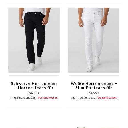
Weiß
Schwarze Herrenjeans
Weiße Herren-Jeans –
– Herren-Jeans für
Slim-Fit-Jeans für
Erwachsene – Jeans in
Herren – Stretch-
64,99 €
64,99 €
normaler Passform –
Jeans für Herren –
inkl. MwSt und zzgl.
Versandkosten
inkl. MwSt und zzgl.
Versandkosten
Stretch-Jeans YG-
Weiße Herren-Jeans
3423 – Schwarz
YG-1619 – Weiß