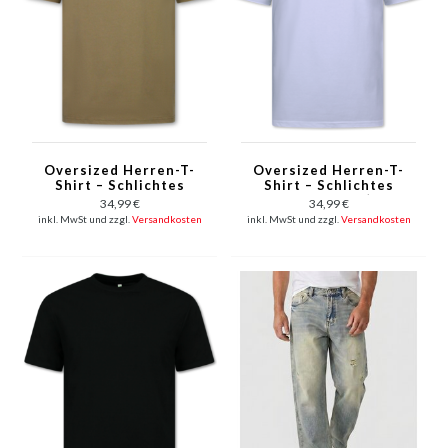
Oversized Herren-T-
Oversized Herren-T-
Shirt – Schlichtes
Shirt – Schlichtes
weißes Herren-T-Shirt
Herren-T-Shirt (ohne
34,99 €
34,99 €
– MD6530 –
Aufdruck) – MD6530 –
inkl. MwSt und zzgl.
Versandkosten
inkl. MwSt und zzgl.
Versandkosten
Dunkelbraun
Weiß