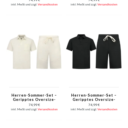
Zweiteiliges Set – F-
Zweiteiliges Set – F-
inkl. MwSt und zzgl.
Versandkosten
inkl. MwSt und zzgl.
Versandkosten
5830 – Grün
5830 – Beige
Herren-Sommer-Set –
Herren-Sommer-Set –
Geripptes Oversize-
Geripptes Oversize-
Poloshirt –
Poloshirt –
74,99 €
74,99 €
Herrenshorts /
Herrenshorts /
inkl. MwSt und zzgl.
Versandkosten
inkl. MwSt und zzgl.
Versandkosten
Herren-Oversize-T-
Herren-Oversize-T-
Shirt – Twinset – F-
Shirt – Twinset – F-
5828 – Beige
5828 – Schwarz