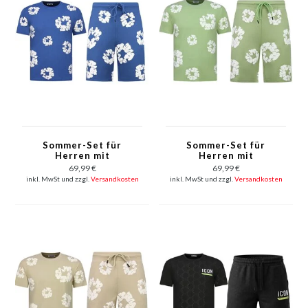
Sommer-Set für
Sommer-Set für
Herren mit
Herren mit
Blumenmuster –
Blumenmuster –
69,99 €
69,99 €
Blumenanzug mit
Blumenanzug mit
inkl. MwSt und zzgl.
Versandkosten
inkl. MwSt und zzgl.
Versandkosten
Shorts, Herren-
Shorts, Herren-
Twinset – 1770 –
Twinset – 1770 – Grün
Marineblau