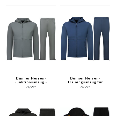
Schwarz
Braun
Dünner Herren-
Dünner Herren-
Funktionsanzug –
Trainingsanzug für
Herren-Sommer-
den Sommer – Dünner
74,99 €
74,99 €
Trainingsanzug –
Funktionsanzug für
Herren-Loungewear –
Herren – Herren-
1050 – Grau
Loungewear – 1050 –
Blau