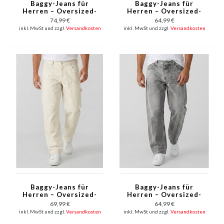
Baggy-Jeans für
Baggy-Jeans für
Herren – Oversized-
Herren – Oversized-
Jeans – Jeans für
Jeans – Jeans für
74,99 €
64,99 €
Erwachsene – JC8138B
Erwachsene –
inkl. MwSt und zzgl.
Versandkosten
inkl. MwSt und zzgl.
Versandkosten
– Blau
JC8167N – Schwarz
Baggy-Jeans für
Baggy-Jeans für
Herren – Oversized-
Herren – Oversized-
Jeans – Jeans für
Jeans – Jeans für
69,99 €
64,99 €
Erwachsene – Weiße
Erwachsene – YX3606
inkl. MwSt und zzgl.
Versandkosten
inkl. MwSt und zzgl.
Versandkosten
Herrenjeans – 378 –
– Grau