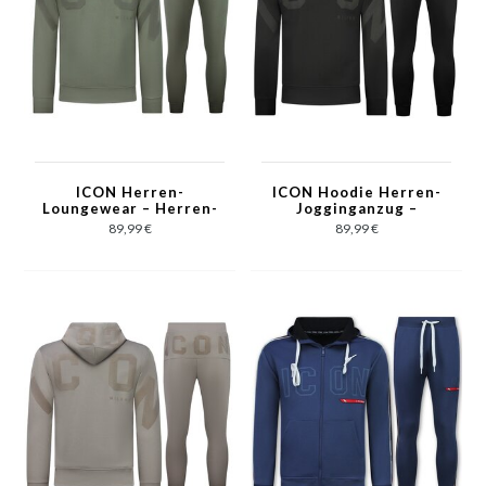
ICON Herren-
ICON Hoodie Herren-
Loungewear – Herren-
Jogginganzug –
Trainingsanzug –
Herren-
89,99 €
89,99 €
Herren-Jogginganzug
Trainingsanzug –
für Erwachsene – 6152
Herren-Loungewear
– Grün
für Erwachsene – 6152
– Schwarz