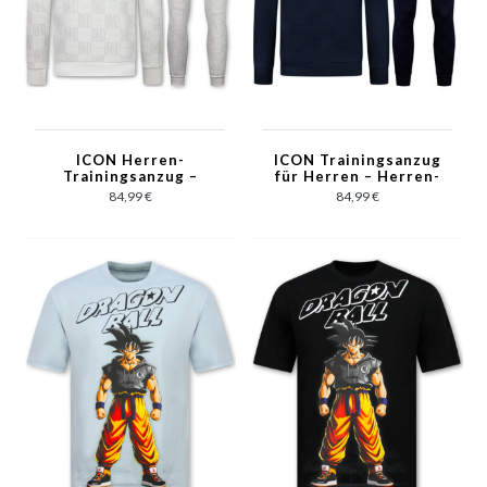
ICON Herren-
ICON Trainingsanzug
Trainingsanzug –
für Herren – Herren-
Herren-Twinset-
Trainingsanzug –
84,99 €
84,99 €
Trainingsanzug –
Herren-Jogginganzug
Jogginganzug für
– Jogginganzug für
Erwachsene – 5837 –
Erwachsene – 5837 –
Weiß
Dunkelblau