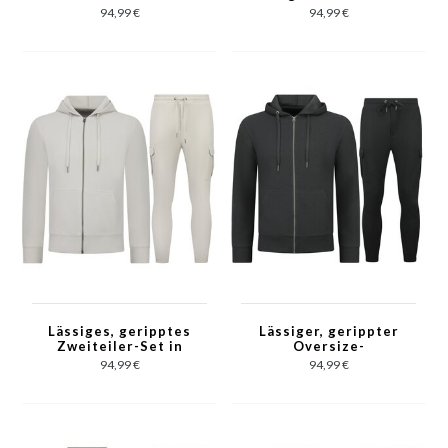
Oversized Twinset –
Sommerset –
94,99 €
94,99 €
Leinenhemd für
Leinenhemd und
Herren – Leinenhose
Leinenhose – 7165 –
für Herren – 7165 –
Braun
Beige
Lässiges, geripptes
Lässiger, gerippter
Zweiteiler-Set in
Oversize-
Oversize – Herren-
Trainingsanzug für
94,99 €
94,99 €
Trainingsanzug –
Herren –
Jogginganzug für
Jogginganzug für
Herren – 7920 – Beige
Erwachsene –
Elegantes
zweiteiliges Set –