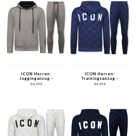
ICON Herren-
ICON Herren-
Jogginganzug –
Trainingsanzug –
Trainingsanzug für
Herren-Twinset-
84,99 €
84,99 €
Erwachsene – Herren-
Trainingsanzug –
Loungewear – Herren-
Jogginganzug für
Trainingsanzug – 6153
Erwachsene – 5837 –
– Grau
Blau