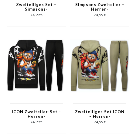
Zweiteiliges Set –
Simpsons Zweiteiler –
Simpsons-
Herren-
Trainingsanzug für
Trainingsanzug –
74,99 €
74,99 €
Herren –
Jogginganzug –
Jogginganzug für
Loungewear – 089 –
Herren – Loungewear
Grau
für Herren – 089 –
Schwarz
ICON Zweiteiler-Set –
Zweiteiliges Set ICON
Herren-
– Herren-
Trainingsanzug für
Trainingsanzug –
74,99 €
74,99 €
Erwachsene – Herren-
Herren-Jogginganzug
Jogginganzug –
– Herren-Loungewear
Herren-Loungewear –
– 088 – Braun