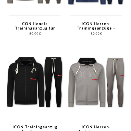
ICON Hoodie-
ICON Herren-
Trainingsanzug für
Trainingsanzüge –
Herren –
Jogginganzug für
89,99 €
89,99 €
Jogginganzug für
Herren – Loungewear
Erwachsene –
für Herren –
Loungewear für
Trainingsanzug – 6157
Herren – 6152 – Grau
– Blau
ICON Trainingsanzug
ICON Herren-