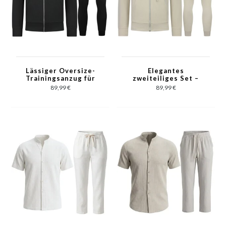
Lässiger Oversize-
Elegantes
Trainingsanzug für
zweiteiliges Set –
Herren – Elegantes
Lässiger Oversize-
89,99 €
89,99 €
zweiteiliges Set –
Trainingsanzug für
Jogginganzug für
Herren –
Erwachsene – 5853 –
Jogginganzug für
Schwarz
Erwachsene – 5853 –
Beige