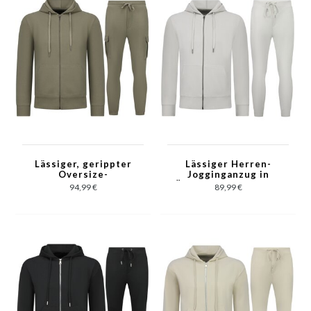
7920 – Schwarz
Lässiger, gerippter
Lässiger Herren-
Oversize-
Jogginganzug in
Jogginganzug für
Übergröße – Herren-
94,99 €
89,99 €
Herren – Herren-
Trainingsanzug –
Trainingsanzug –
Elegantes Zweiteiler-
Elegantes
Set – 5853 – Weiß
zweiteiliges Set –
7920 – Olivgrün