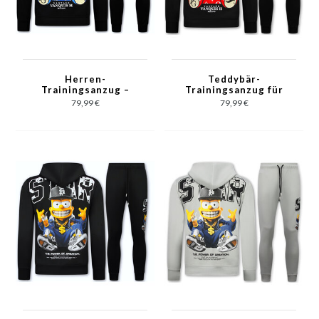
Herren-
Teddybär-
Trainingsanzug –
Trainingsanzug für
Jogginganzug für
Herren –
79,99 €
79,99 €
Erwachsene –
Jogginganzug für
Teddybär-Loungewear
Herren – Loungewear
für Herren – 6052 –
für Herren – 6052 –
Schwarz/Blau
Schwarz/Rot