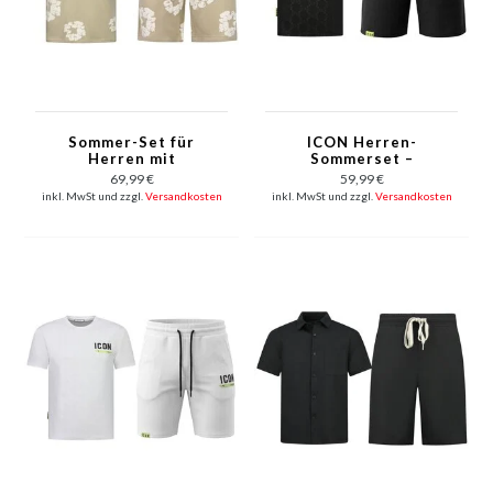
Sommer-Set für
ICON Herren-
Herren mit
Sommerset –
Blumenmuster –
Oversize-T-Shirt und
69,99 €
59,99 €
Blumenanzug mit
Shorts – Twinset –
inkl. MwSt und zzgl.
Versandkosten
inkl. MwSt und zzgl.
Versandkosten
Shorts, Herren-
2096 – Schwarz
Twinset – 1770 –
Braun