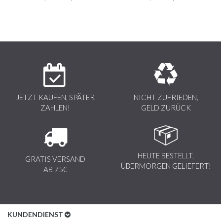
Hinweis! Dieser Pelzkragen ist ein Naturprodukt, daher
besitzt jedes Stück Fell sein eigenes einzigartiges Design.
Das Fell kann sich in Fülle und Farbe von der Abbildung
unterscheiden
.
JETZT KAUFEN, SPÄTER
NICHT ZUFRIEDEN,
ZAHLEN!
GELD ZURÜCK
HEUTE BESTELLT,
GRATIS VERSAND
ÜBERMORGEN GELIEFERT!
AB 75€
KUNDENDIENST