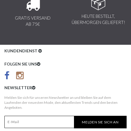
HEUTE BESTELLT,
GRATIS VERSAND
ÜBERMORGEN GELIEFERT!
AB 75€
KUNDENDIENST
Kundenservice
FOLGEN SIE UNS
AGB
Datenschutz
NEWSLETTER
Impressum
Melden Sie sich für unseren Newslwetter an und bleiben Sie auf dem
Laufenden der neuesten Mode, den aktuellesten Trends und den besten
Kundeninformationen
Angeboten.
Versandkosten
MELDEN SIE SICH AN
Widerruf