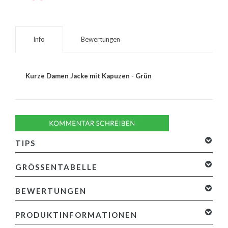
Info
Bewertungen
Kurze Damen Jacke mit Kapuzen - Grün
TIPS
GRÖSSENTABELLE
BEWERTUNGEN
0 Sterne, basierend auf 0 Bewertungen
Ihre Bewertung
PRODUKTINFORMATIONEN
hinzufügen