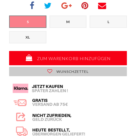
S
M
L
XL
ZUM WARENKORB HINZUFÜGEN
WUNSCHZETTEL