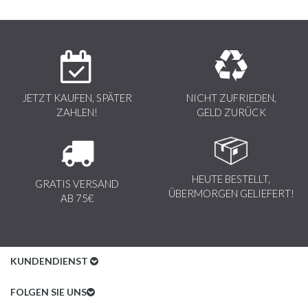
Erhältlich in den Größen S – M – L – XL
JETZT KAUFEN, SPÄTER
NICHT ZUFRIEDEN,
ZAHLEN!
GELD ZURÜCK
HEUTE BESTELLT,
GRATIS VERSAND
ÜBERMORGEN GELIEFERT!
AB 75€
KUNDENDIENST
Kundenservice
FOLGEN SIE UNS