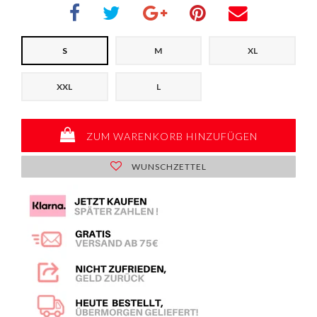
S
M
XL
XXL
L
ZUM WARENKORB HINZUFÜGEN
WUNSCHZETTEL