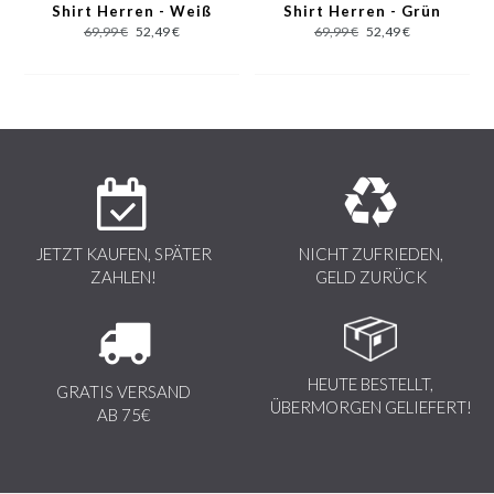
Shirt Herren - Weiß
Shirt Herren - Grün
Charakteristisch für die Marke sind die Sieb- und Digitaldrucke,
69,99 €
52,49 €
69,99 €
52,49 €
sowie die Qualität der modernen Werkstoffe, die in Italien
gefertigt werden.
JETZT KAUFEN, SPÄTER
NICHT ZUFRIEDEN,
ZAHLEN!
GELD ZURÜCK
HEUTE BESTELLT,
GRATIS VERSAND
ÜBERMORGEN GELIEFERT!
AB 75€