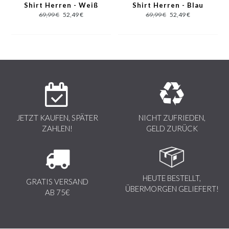
Shirt Herren - Weiß
Shirt Herren - Blau
Charakteristisch für die Marke sind die Sieb- und Digitaldrucke,
69,99 €
52,49 €
69,99 €
52,49 €
sowie die Qualität der modernen Werkstoffe, die in Italien
gefertigt werden.
JETZT KAUFEN, SPÄTER
NICHT ZUFRIEDEN,
ZAHLEN!
GELD ZURÜCK
HEUTE BESTELLT,
GRATIS VERSAND
ÜBERMORGEN GELIEFERT!
AB 75€