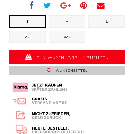
S
M
L
XL
XXL
ZUM WARENKORB HINZUFÜGEN
WUNSCHZETTEL