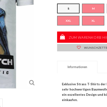
S
M
XXL
XL
ZUM WARENKORB HI
WUNSCHZETT
Informationen
Exklusive Strass T-Shirts der 
sehr hochwertigen Baumwolle 
ein exzellentes Design und kö
einkaufen.