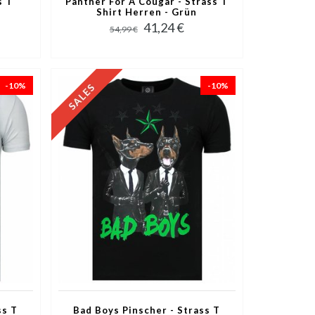
s T
Panther For A Cougar - Strass T
Shirt Herren - Grün
41,24 €
54,99 €
-10%
-10%
ss T
Bad Boys Pinscher - Strass T