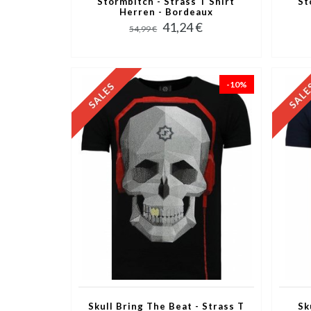
Stormbitch - Strass T Shirt
St
Herren - Bordeaux
41,24 €
54,99 €
-10%
Skull Bring The Beat - Strass T
Sk