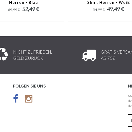
Herren - Blau
Shirt Herren - Weiß
52,49 €
49,49 €
69,99 €
54,99 €
NICHT ZUFRIEDEN,
GRATIS VERSA
GELD ZURÜCK
AB 75€
FOLGEN SIE UNS
N
Me
de
de