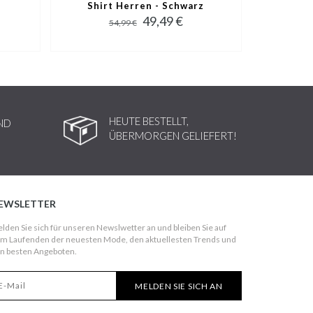
Shirt Herren - Schwarz
49,49 €
54,99 €
HEUTE BESTELLT,
ND
ÜBERMORGEN GELIEFERT!
EWSLETTER
lden Sie sich für unseren Newslwetter an und bleiben Sie auf
m Laufenden der neuesten Mode, den aktuellesten Trends und
n besten Angeboten.
MELDEN SIE SICH AN