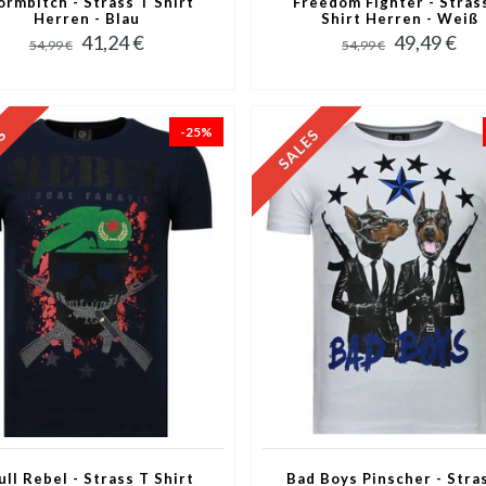
ormbitch - Strass T Shirt
Freedom Fighter - Stras
Herren - Blau
Shirt Herren - Weiß
41,24 €
49,49 €
54,99 €
54,99 €
-25%
ull Rebel - Strass T Shirt
Bad Boys Pinscher - Stra