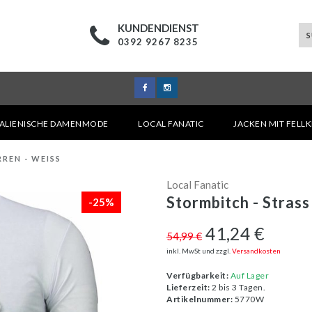
KUNDENDIENST
0392 9267 8235
TALIENISCHE DAMENMODE
LOCAL FANATIC
JACKEN MIT FELL
REN - WEISS
Local Fanatic
Stormbitch - Strass
-25%
41,24 €
54,99 €
inkl. MwSt und zzgl.
Versandkosten
Verfügbarkeit:
Auf Lager
Lieferzeit:
2 bis 3 Tagen.
Artikelnummer:
5770W