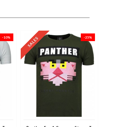
-10%
-25%