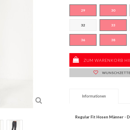
29
30
32
33
36
38
ZUM WARENKORB HI
WUNSCHZETT
Informationen
Regular Fit Hosen Männer - D