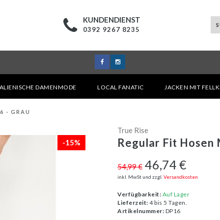
KUNDENDIENST
0392 9267 8235
TALIENISCHE DAMENMODE
LOCAL FANATIC
JACKEN MIT FELL
6 - GRAU
True Rise
Regular Fit Hosen 
-15%
46,74 €
54,99 €
inkl. MwSt und zzgl.
Versandkosten
Verfügbarkeit:
Auf Lager
Lieferzeit:
4 bis 5 Tagen.
Artikelnummer:
DP16