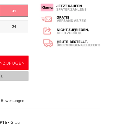
31
34
NZUFÜGEN
EL
Bewertungen
P16 - Grau