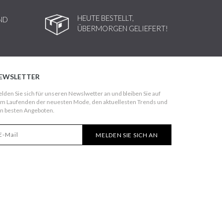
HEUTE BESTELLT,
ND
ÜBERMORGEN GELIEFERT!
EWSLETTER
lden Sie sich für unseren Newslwetter an und bleiben Sie auf
m Laufenden der neuesten Mode, den aktuellesten Trends und
n besten Angeboten.
MELDEN SIE SICH AN