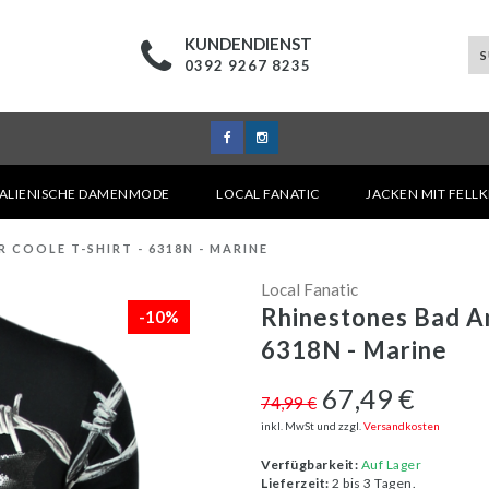
KUNDENDIENST
0392 9267 8235
TALIENISCHE DAMENMODE
LOCAL FANATIC
JACKEN MIT FELL
 COOLE T-SHIRT - 6318N - MARINE
Local Fanatic
Rhinestones Bad An
-10%
6318N - Marine
67,49 €
74,99 €
inkl. MwSt und zzgl.
Versandkosten
Verfügbarkeit:
Auf Lager
Lieferzeit:
2 bis 3 Tagen.