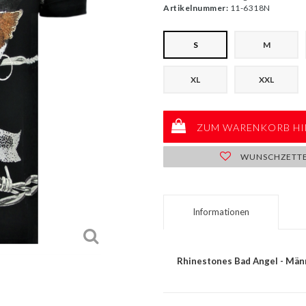
Artikelnummer:
11-6318N
S
M
XL
XXL
ZUM WARENKORB HI
WUNSCHZETT
Informationen
Rhinestones Bad Angel - Männ