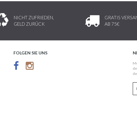
NICHT ZUFRIEDEN,
GRATIS VERSA
GELD ZURÜCK
AB 75€
FOLGEN SIE UNS
N
Me
de
de