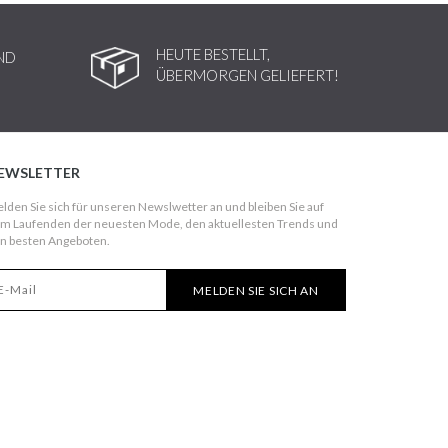
HEUTE BESTELLT,
ND
ÜBERMORGEN GELIEFERT!
EWSLETTER
lden Sie sich für unseren Newslwetter an und bleiben Sie auf
m Laufenden der neuesten Mode, den aktuellesten Trends und
n besten Angeboten.
MELDEN SIE SICH AN