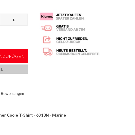
L
NZUFÜGEN
EL
Bewertungen
er Coole T-Shirt - 6318N - Marine