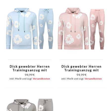
Dick gewebter Herren
Dick gewebter Herren
Trainingsanzug mit
Trainingsanzug mit
Allover Blumenmuster
Allover Blumenmuster
94,99 €
94,99 €
– Herren Blumenanzug
– Herren Blumenanzug
inkl. MwSt und zzgl.
Versandkosten
inkl. MwSt und zzgl.
Versandkosten
– Twinset – 5991 –
– Twinset – 5991 –
Blau
Rosa