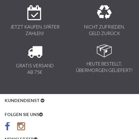
JETZT KAUFEN, SPÄTER
NICHT ZUFRIEDEN,
ZAHLEN!
GELD ZURÜCK
HEUTE BESTELLT,
GRATIS VERSAND
ÜBERMORGEN GELIEFERT!
AB 75€
KUNDENDIENST
Kundenservice
FOLGEN SIE UNS
AGB
Datenschutz