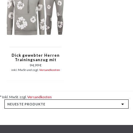
Dick gewebter Herren
Trainingsanzug mit
Allover Blumenmuster
94,99 €
– Herren Blumenanzug
inkl. MwSt und zzgl.
Versandkosten
– Twinset – 5991 –
Grau
* Inkl. MwSt. zzgl.
Versandkosten