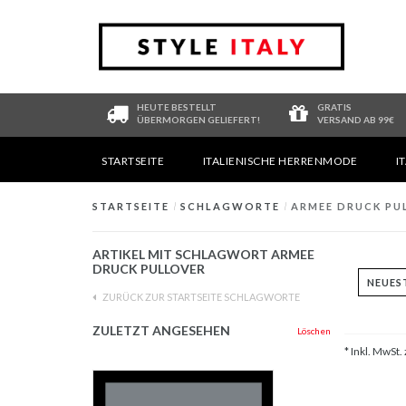
HEUTE BESTELLT
GRATIS
ÜBERMORGEN GELIEFERT!
VERSAND AB 99€
STARTSEITE
ITALIENISCHE HERRENMODE
I
STARTSEITE
/
SCHLAGWORTE
/
ARMEE DRUCK PU
ARTIKEL MIT SCHLAGWORT ARMEE
DRUCK PULLOVER
ZURÜCK ZUR STARTSEITE SCHLAGWORTE
ZULETZT ANGESEHEN
Löschen
* Inkl. MwSt. 