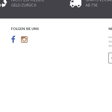
GELD ZURÜCK
AB 75€
FOLGEN SIE UNS
N
Me
de
de