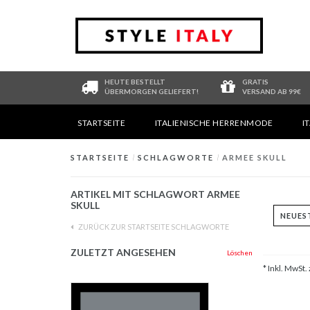
HEUTE BESTELLT
GRATIS
ÜBERMORGEN GELIEFERT!
VERSAND AB 99€
STARTSEITE
ITALIENISCHE HERRENMODE
I
STARTSEITE
/
SCHLAGWORTE
/
ARMEE SKULL
ARTIKEL MIT SCHLAGWORT ARMEE
SKULL
ZURÜCK ZUR STARTSEITE SCHLAGWORTE
ZULETZT ANGESEHEN
Löschen
* Inkl. MwSt. 