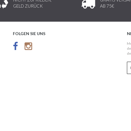
GELD ZURÜCK
AB 75€
FOLGEN SIE UNS
N
Me
de
de